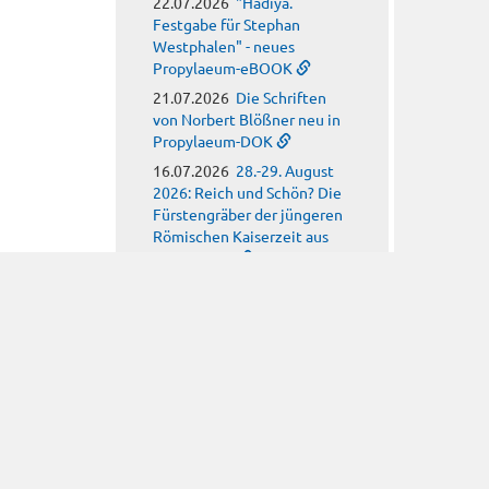
22.07.2026
"Hadiya.
Festgabe für Stephan
Westphalen" - neues
Propylaeum-eBOOK
21.07.2026
Die Schriften
von Norbert Blößner neu in
Propylaeum-DOK
16.07.2026
28.-29. August
2026: Reich und Schön? Die
Fürstengräber der jüngeren
Römischen Kaiserzeit aus
Emersleben
15.07.2026
Call for Posters:
Monument(al) clay
09.07.2026
Call for Papers:
Arbeitskreis für
hagiographische Fragen
08.07.2026
Call for Papers:
Religion, Meteorology and
Climate Anxiety in Late
Antiquity