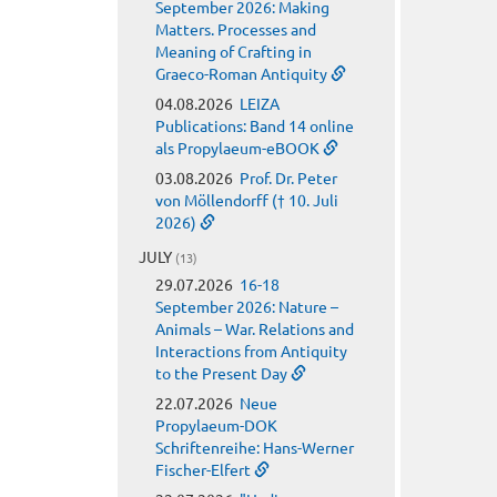
September 2026: Making
Matters. Processes and
Meaning of Crafting in
Graeco-Roman Antiquity
04.08.2026
LEIZA
Publications: Band 14 online
als Propylaeum-eBOOK
03.08.2026
Prof. Dr. Peter
von Möllendorff († 10. Juli
2026)
JULY
(13)
29.07.2026
16-18
September 2026: Nature –
Animals – War. Relations and
Interactions from Antiquity
to the Present Day
22.07.2026
Neue
Propylaeum-DOK
Schriftenreihe: Hans-Werner
Fischer-Elfert