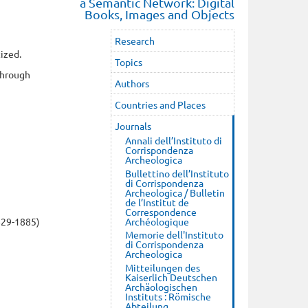
a Semantic Network: Digital
Books, Images and Objects
Research
ized.
Topics
 through
Authors
Countries and Places
Journals
Annali dell’Instituto di
Corrispondenza
Archeologica
Bullettino dell’Instituto
di Corrispondenza
Archeologica / Bulletin
de l’Institut de
Correspondence
Archéologique
29-1885)
Memorie dell'Instituto
di Corrispondenza
Archeologica
Mitteilungen des
Kaiserlich Deutschen
Archäologischen
Instituts : Römische
Abteilung