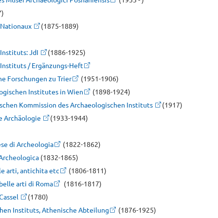
7)
 Nationaux
(1875-1889)
nstituts: JdI
(1886-1925)
nstituts / Ergänzungs-Heft
che Forschungen zu Trier
(1951-1906)
ogischen Institutes in Wien
(1898-1924)
schen Kommission des Archaeologischen Instituts
(1917)
he Archäologie
(1933-1944)
se di Archeologia
(1822-1862)
 Archeologica
(1832-1865)
 arti, antichita etc
(1806-1811)
belle arti di Roma
(1816-1817)
 Cassel
(1780)
en Instituts, Athenische Abteilung
(1876-1925)