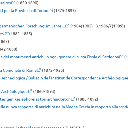
éraires
(1850-1890)
ti per la Provincia di Torino
(1875-1897)
germanischen Forschung: im Jahre ...
(1904(1905) - 3.1906/7(1909))
nes
(1882- 1885)
1862)
842-1860)
ta dei monumenti antichi in ogni genere di tutta l'isola di Sardegna
(1
ca Comunale di Roma
(1872-1925)
a Archeologica / Bulletin de l’Institut de Correspondence Archéologiqu
e Archéologique
(1860-1893)
tēs genikēs ephoreias tōn archaiotētōn
(1885-1892)
 della nuova scoperte di antichità nella Magna Grecia in rapporto alla stori
es Musei Archaeologici Posnaniensis
(1953 - )