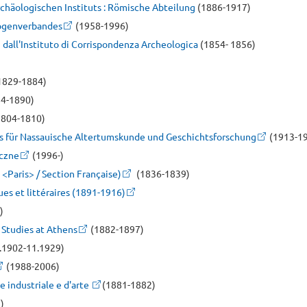
chäologischen Instituts : Römische Abteilung
(1886-1917)
logenverbandes
(1958-1996)
i dall'Instituto di Corrispondenza Archeologica
(1854- 1856)
1829-1884)
4-1890)
804-1810)
ns für Nassauische Altertumskunde und Geschichtsforschung
(1913-1
czne
(1996-)
<Paris> / Section Française)
(1836-1839)
ues et littéraires (1891-1916)
)
 Studies at Athens
(1882-1897)
.1902-11.1929)
(1988-2006)
 e industriale e d'arte
(1881-1882)
)