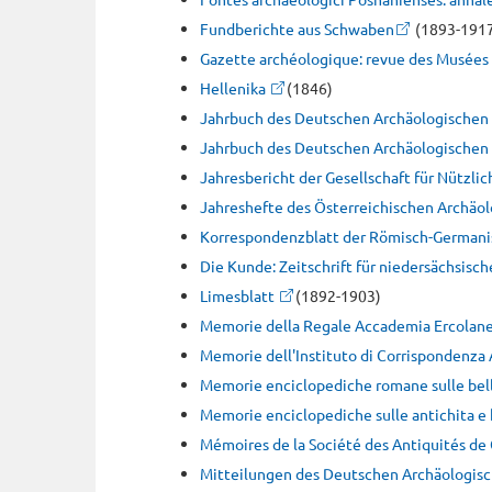
Fundberichte aus Schwaben
(1893-191
Gazette archéologique: revue des Musées
Hellenika
(1846)
Jahrbuch des Deutschen Archäologischen I
Jahrbuch des Deutschen Archäologischen I
Jahresbericht der Gesellschaft für Nützli
Jahreshefte des Österreichischen Archäol
Korrespondenzblatt der Römisch-Germani
Die Kunde: Zeitschrift für niedersächsisc
Limesblatt
(1892-1903)
Memorie della Regale Accademia Ercolane
Memorie dell'Instituto di Corrispondenza
Memorie enciclopediche romane sulle belle
Memorie enciclopediche sulle antichita e 
Mémoires de la Société des Antiquités de
Mitteilungen des Deutschen Archäologisch