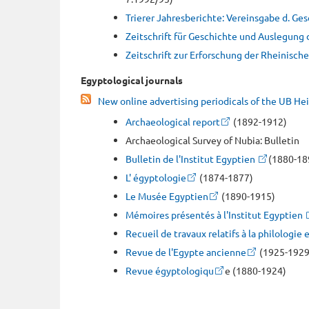
Trierer Jahresberichte: Vereinsgabe d. Ges
Zeitschrift für Geschichte und Auslegung 
Zeitschrift zur Erforschung der Rheinisc
Egyptological journals
New online advertising periodicals of the UB He
Archaeological report
(1892-1912)
Archaeological Survey of Nubia: Bulletin
Bulletin de l'Institut Egyptien
(1880-18
L' égyptologie
(1874-1877)
Le Musée Egyptien
(1890-1915)
Mémoires présentés à l'Institut Egyptien
Recueil de travaux relatifs à la philologie
Revue de l'Egypte ancienne
(1925-1929
Revue égyptologiqu
e (1880-1924)