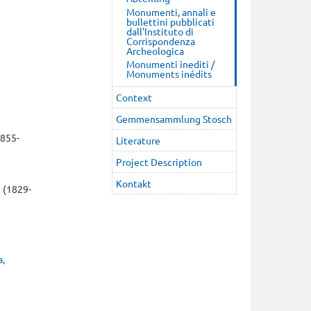
Monumenti, annali e
bullettini pubblicati
dall'Instituto di
Corrispondenza
Archeologica
Monumenti inediti /
Monuments inédits
Context
Gemmensammlung Stosch
855-
Literature
Project Description
Kontakt
e
(1829-
a,