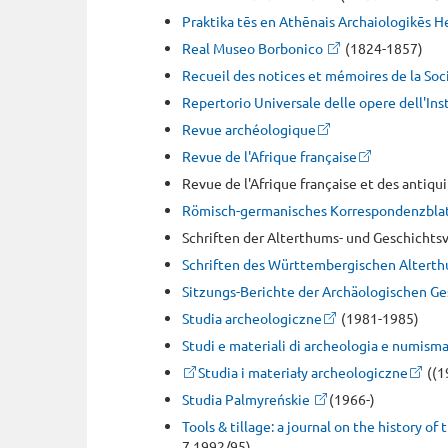
Praktika tēs en Athēnais Archaiologikēs H
Real Museo Borbonico
(1824-1857)
Recueil des notices et mémoires de la S
Repertorio Universale delle opere dell'In
Revue archéologique
Revue de l'Afrique française
Revue de l'Afrique française et des antiqui
Römisch-germanisches Korrespondenzblatt
Schriften der Alterthums- und Geschicht
Schriften des Württembergischen Alterth
Sitzungs-Berichte der Archäologischen Ges
Studia archeologiczne
(1981-1985)
Studi e materiali di archeologia e numisma
Studia i materiały archeologiczne
((1
Studia Palmyreńskie
(1966-)
Tools & tillage: a journal on the history o
7.1992/95)