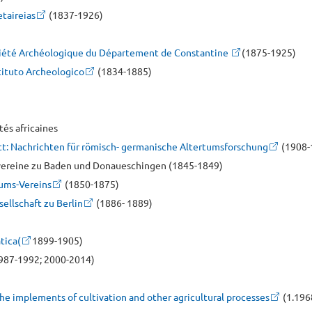
etaireias
(1837-1926)
ociété Archéologique du Département de Constantine
(1875-1925)
stituto Archeologico
(1834-1885)
tés africaines
: Nachrichten für römisch- germanische Altertumsforschung
(1908-
svereine zu Baden und Donaueschingen (1845-1849)
ums-Vereins
(1850-1875)
ellschaft zu Berlin
(1886- 1889)
tica(
1899-1905)
987-1992; 2000-2014)
f the implements of cultivation and other agricultural processes
(1.196