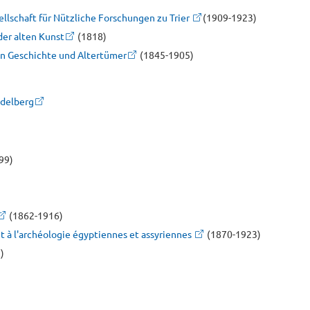
ellschaft für Nützliche Forschungen zu Trier
(1909-1923)
der alten Kunst
(1818)
hen Geschichte und Altertümer
(1845-1905)
idelberg
99)
(1862-1916)
 et à l'archéologie égyptiennes et assyriennes
(1870-1923)
)