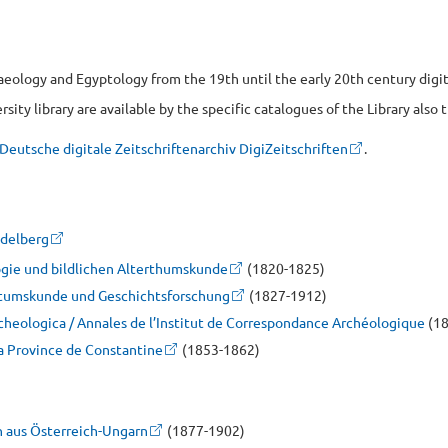
aeology and Egyptology from the 19th until the early 20th century digit
sity library are available by the specific catalogues of the Library also
Deutsche digitale Zeitschriftenarchiv DigiZeitschriften
.
idelberg
ie und bildlichen Alterthumskunde
(1820-1825)
ertumskunde und Geschichtsforschung
(1827-1912)
rcheologica / Annales de l’Institut de Correspondance Archéologique
(18
la Province de Constantine
(1853-1862)
n aus Österreich-Ungarn
(1877-1902)