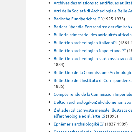
Archives des missions scientifiques et litt
Atti della Società di Archeologia e Belle Ar
Badische Fundberichte
(1925-1933)
Bericht über die Fortschritte der römisch-
Bulletin trimestriel des antiquités africai
Bullettino archeologico italiano
(1861-
Bullettino archeologico Napoletano
(1
Bullettino archeologico sardo ossia raccol
1884)
Bullettino della Commissione Archeologi
Bullettino dell’Instituto di Corrispondenz
1885)
Compte rendu de la Commission Impérial
Deltion archaiologikon: ekdidomenon apo 
L' ellade italica: rivista mensile illustrata
all'archeologia ed all'arte
(1895)
Ephēmeris archaiologikē
(1837-1909)
Fontes archaeologici Posnanienses: annal