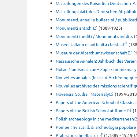
Mitteilungen des Kaiserlich Deutschen Ar
Mitteilungsblatt des Deutschen Altphilo
Monumenti, annali e bullettini / pubblicat
Monumenti antichi
(1889-1925)
Monumenti inediti / Monuments inédits
(
Museo italiano di antichità classica
(188
Museum der Alterthumswissenschaft
(1
Nassauische Annalen: Jahrbuch des Verei
Notae Numismaticae – Zapiski numizmaty
Nouvelles annales (Institut Archéologique 
Nouvelles archives des missions scientifiq
Novensia: Studia i Materiały
(1994-2013
Papers of the American School of Classical
Papers of the British School at Rome
(1
Polish archaeology in the mediterranean
Pompei: rivista ill. di archeologia popolare
Prähistorische Blätter
(1.1889 - 19.1907