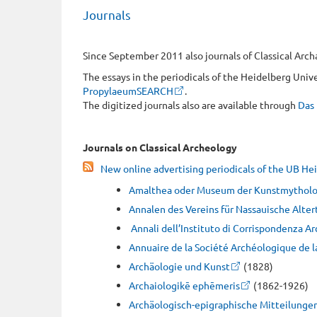
Journals
Since September 2011 also journals of Classical Arch
The essays in the periodicals of the Heidelberg Univer
PropylaeumSEARCH
.
The digitized journals also are available through
Das 
Journals on Classical Archeology
New online advertising periodicals of the UB He
Amalthea oder Museum der Kunstmytholog
Annalen des Vereins für Nassauische Alt
Annali dell’Instituto di Corrispondenza A
Annuaire de la Société Archéologique de 
Archäologie und Kunst
(1828)
Archaiologikē ephēmeris
(1862-1926)
Archäologisch-epigraphische Mitteilunge