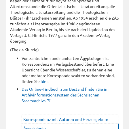
neben der Zeitschrift für Ägyptische Sprache und
Altertumskunde die Orientalistische Literaturzeitung, die
Theologische Literaturzeitung und die Theologischen
Blätter - ihr Erscheinen einstellen. Ab 1954 erschien die ZÄS
zunächst als Lizenzausgabe im 1946 gegründeten
Akademie-Verlag in Berlin, bis sie nach der Liquidation des
Verlags J. C. Hinrichs 1977 ganz in den Akademie-Verlag
überging.
(Thekla Kluttig)
Von zahlreichen und namhaften Ägyptologen ist
Korrespondenz im Verlagsbestand überliefert. Eine
Übersicht über die Wissenschaftler, zu denen eine
oder mehrere Korrespondenzakten vorhanden sind,
finden Sie
hier
.
Das Online-Findbuch zum Bestand finden Sie im
Archivinformationssystem des Sächsischen
Staatsarchivs.
Korrespondenz mit Autoren und Herausgebern
Ägyptologie