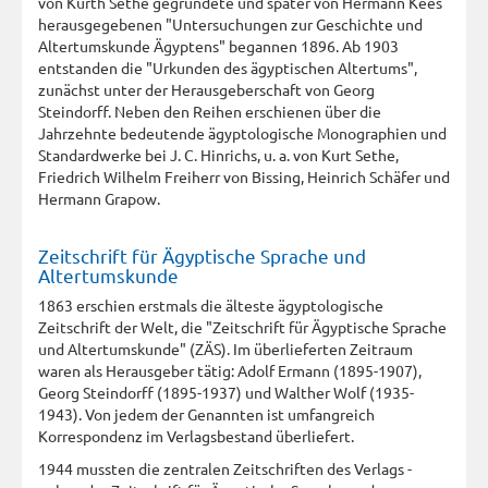
von Kurth Sethe gegründete und später von Hermann Kees
herausgegebenen "Untersuchungen zur Geschichte und
Altertumskunde Ägyptens" begannen 1896. Ab 1903
entstanden die "Urkunden des ägyptischen Altertums",
zunächst unter der Herausgeberschaft von Georg
Steindorff. Neben den Reihen erschienen über die
Jahrzehnte bedeutende ägyptologische Monographien und
Standardwerke bei J. C. Hinrichs, u. a. von Kurt Sethe,
Friedrich Wilhelm Freiherr von Bissing, Heinrich Schäfer und
Hermann Grapow.
Zeitschrift für Ägyptische Sprache und
Altertumskunde
1863 erschien erstmals die älteste ägyptologische
Zeitschrift der Welt, die "Zeitschrift für Ägyptische Sprache
und Altertumskunde" (ZÄS). Im überlieferten Zeitraum
waren als Herausgeber tätig: Adolf Ermann (1895-1907),
Georg Steindorff (1895-1937) und Walther Wolf (1935-
1943). Von jedem der Genannten ist umfangreich
Korrespondenz im Verlagsbestand überliefert.
1944 mussten die zentralen Zeitschriften des Verlags -