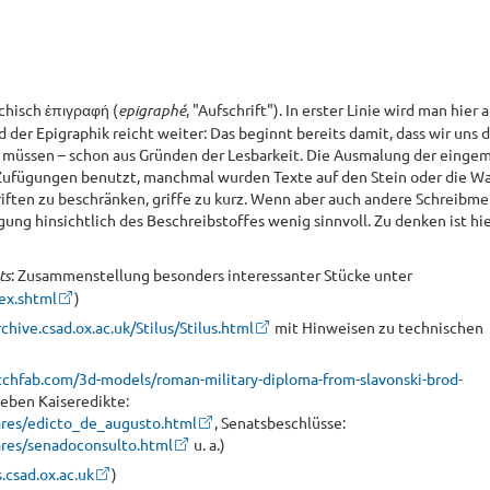
chisch ἐπιγραφή (
epigraphé
, "Aufschrift"). In erster Linie wird man hier 
der Epigraphik reicht weiter: Das beginnt bereits damit, dass wir uns d
en müssen – schon aus Gründen der Lesbarkeit. Die Ausmalung der einge
 Zufügungen benutzt, manchmal wurden Texte auf den Stein oder die W
riften zu beschränken, griffe zu kurz. Wenn aber auch andere Schreibm
gung hinsichtlich des Beschreibstoffes wenig sinnvoll. Zu denken ist hi
ts
: Zusammenstellung besonders interessanter Stücke unter
dex.shtml
)
rchive.csad.ox.ac.uk/Stilus/Stilus.html
mit Hinweisen zu technischen
etchfab.com/3d-models/roman-military-diploma-from-slavonski-brod-
neben Kaiseredikte:
ares/edicto_de_augusto.html
, Senatsbeschlüsse:
ares/senadoconsulto.html
u. a.)
s.csad.ox.ac.uk
)