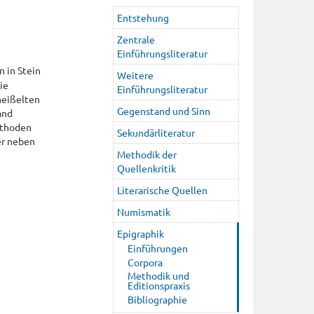
Entstehung
Zentrale
Einführungsliteratur
an in Stein
Weitere
ie
Einführungsliteratur
meißelten
Gegenstand und Sinn
and
ethoden
Sekundärliteratur
er neben
Methodik der
Quellenkritik
Literarische Quellen
Numismatik
Epigraphik
Einführungen
Corpora
Methodik und
Editionspraxis
Bibliographie