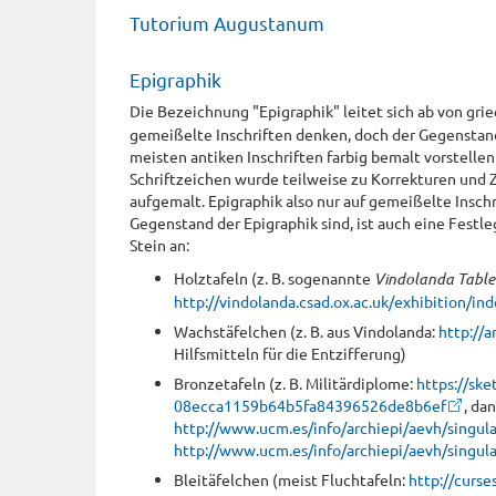
Tutorium Augustanum
Epigraphik
Die Bezeichnung "Epigraphik" leitet sich ab von grie
gemeißelte Inschriften denken, doch der Gegenstand 
meisten antiken Inschriften farbig bemalt vorstell
Schriftzeichen wurde teilweise zu Korrekturen und
aufgemalt. Epigraphik also nur auf gemeißelte Insch
Gegenstand der Epigraphik sind, ist auch eine Festle
Stein an:
Holztafeln (z. B. sogenannte
Vindolanda Table
http://vindolanda.csad.ox.ac.uk/exhibition/in
Wachstäfelchen (z. B. aus Vindolanda:
http://a
Hilfsmitteln für die Entzifferung)
Bronzetafeln (z. B. Militärdiplome:
https://sk
08ecca1159b64b5fa84396526de8b6ef
, da
http://www.ucm.es/info/archiepi/aevh/singul
http://www.ucm.es/info/archiepi/aevh/singul
Bleitäfelchen (meist Fluchtafeln:
http://curse