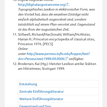
http://digitalaugustanrome.org
.
Topographisches Lexikon in elektronischer Form, was
den Vorteil hat, dass die einzelnen Einträge nicht
einfach alphabetisch angeordnet sind, sondern
tatsächlich auf einem Plan verortet sind. Gegenstand
ist das Rom der augusteischen Zeit.
Stillwell, Richard/MacDonald, William/McAlister,
Marian H.: Princeton encyclopedia of classical sites,
Princeton 1976. [PECS]
Online
unter
http://www.perseus.tufts.edu/hopper/text?
doc=Perseus:text:1999.04.0006
verfügbar.
Brodersen, Kai (Hg.): Metzler-Lexikon antike Stätten
am Mittelmeer, Stuttgart 1999.
Entstehung
Zentrale Einführungsliteratur
Weitere Einführungsliteratur
Gegenstand und Sinn