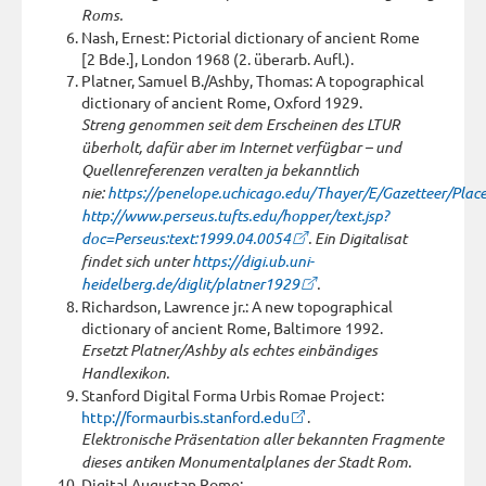
Roms.
Nash, Ernest: Pictorial dictionary of ancient Rome
[2 Bde.], London 1968 (2. überarb. Aufl.).
Platner, Samuel B./Ashby, Thomas: A topographical
dictionary of ancient Rome, Oxford 1929.
Streng genommen seit dem Erscheinen des LTUR
überholt, dafür aber im Internet verfügbar – und
Quellenreferenzen veralten ja bekanntlich
nie:
https://penelope.uchicago.edu/Thayer/E/Gazetteer/Pl
http://www.perseus.tufts.edu/hopper/text.jsp?
doc=Perseus:text:1999.04.0054
. Ein Digitalisat
findet sich unter
https://digi.ub.uni-
heidelberg.de/diglit/platner1929
.
Richardson, Lawrence jr.: A new topographical
dictionary of ancient Rome, Baltimore 1992.
Ersetzt Platner/Ashby als echtes einbändiges
Handlexikon.
Stanford Digital Forma Urbis Romae Project:
http://formaurbis.stanford.edu
.
Elektronische Präsentation aller bekannten Fragmente
dieses antiken Monumentalplanes der Stadt Rom.
Digital Augustan Rome: