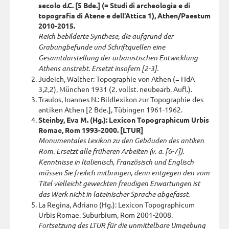
secolo d.C. [5 Bde.] (= Studi di archeologia e di
topografia di Atene e dell'Attica 1), Athen/Paestum
2010-2015.
Reich bebilderte Synthese, die aufgrund der
Grabungbefunde und Schriftquellen eine
Gesamtdarstellung der urbanistischen Entwicklung
Athens anstrebt. Ersetzt insofern [2-3].
Judeich, Walther: Topographie von Athen (= HdA
3,2,2), München 1931 (2. vollst. neubearb. Aufl.).
Traulos, Ioannes N.: Bildlexikon zur Topographie des
antiken Athen [2 Bde.], Tübingen 1961-1962.
Steinby, Eva M. (Hg.): Lexicon Topographicum Urbis
Romae, Rom 1993-2000. [LTUR]
Monumentales Lexikon zu den Gebäuden des antiken
Rom. Ersetzt alle früheren Arbeiten (v. a. [6-7]).
Kenntnisse in Italienisch, Französisch und Englisch
müssen Sie freilich mitbringen, denn entgegen den vom
Titel vielleicht geweckten freudigen Erwartungen ist
das Werk nicht in lateinischer Sprache abgefasst.
La Regina, Adriano (Hg.): Lexicon Topographicum
Urbis Romae. Suburbium, Rom 2001-2008.
Fortsetzung des LTUR für die unmittelbare Umgebung