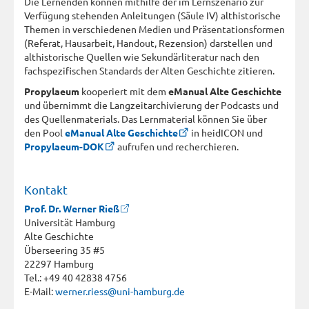
Die Lernenden können mithilfe der im Lernszenario zur
Verfügung stehenden Anleitungen (Säule IV) althistorische
Themen in verschiedenen Medien und Präsentationsformen
(Referat, Hausarbeit, Handout, Rezension) darstellen und
althistorische Quellen wie Sekundärliteratur nach den
fachspezifischen Standards der Alten Geschichte zitieren.
Propylaeum
kooperiert mit dem
eManual Alte Geschichte
und übernimmt die Langzeitarchivierung der Podcasts und
des Quellenmaterials. Das Lernmaterial können Sie über
den Pool
eManual Alte Geschichte
in heidICON und
Propylaeum-DOK
aufrufen und recherchieren.
Kontakt
Prof. Dr. Werner Rieß
Universität Hamburg
Alte Geschichte
Überseering 35 #5
22297 Hamburg
Tel.: +49 40 42838 4756
E-Mail:
werner.riess@uni-hamburg.de