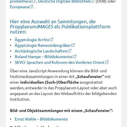
prometheus
,
Deutsche Digitale Bibliothek
(DDB) oder
Europeana
.
Hier eine Auswahl an Sammlungen, die
Propylaeum
IMAGES
als Publikationsplattform
nutzen:
•
Ägyptologie Archiv
•
Ägyptologie Ramessidengräber
•
Archäologische Landschaften
•
Roland Hampe – Bilddokumente
•
SKVO: Sprachen und Kulturen des Vorderen Orient
Über eine JavaScript-Anwendung können die Bild- und
Multimediasammlungen in einer Art
„Schaufenster“
mit
einer
individuellen (Such-)Oberfläche
ausgestattet
werden, entweder in das Propylaeum-Layout oder aber auch
angepasst an das Layout des Webauftritts der bildgebenden
Institution.
Bild- und Objektsammlungen mit einem „Schaufenster“:
•
Ernst Wahle – Bilddokumente