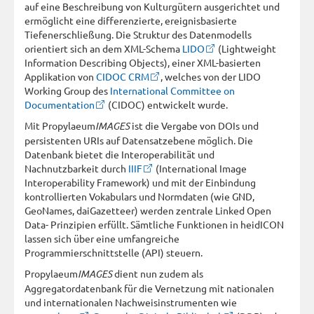
auf eine Beschreibung von Kulturgütern ausgerichtet und
ermöglicht eine differenzierte, ereignisbasierte
Tiefenerschließung. Die Struktur des Datenmodells
orientiert sich an dem XML-Schema
LIDO
(Lightweight
Information Describing Objects), einer XML-basierten
Applikation von
CIDOC CRM
, welches von der LIDO
Working Group des
International Committee on
Documentation
(CIDOC) entwickelt wurde.
Mit Propylaeum
IMAGES
ist die Vergabe von DOIs und
persistenten URIs auf Datensatzebene möglich. Die
Datenbank bietet die Interoperabilität und
Nachnutzbarkeit durch
IIIF
(International Image
Interoperability Framework) und mit der Einbindung
kontrollierten Vokabulars und Normdaten (wie GND,
GeoNames, daiGazetteer) werden zentrale Linked Open
Data- Prinzipien erfüllt. Sämtliche Funktionen in heidICON
lassen sich über eine umfangreiche
Programmierschnittstelle (API) steuern.
Propylaeum
IMAGES
dient nun zudem als
Aggregatordatenbank für die Vernetzung mit nationalen
und internationalen Nachweisinstrumenten wie