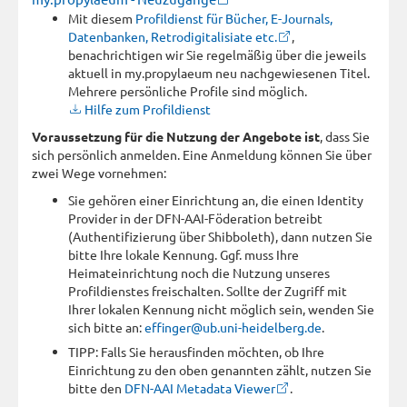
Mit diesem
Profildienst für Bücher, E-Journals,
Datenbanken, Retrodigitalisiate etc.
,
benachrichtigen wir Sie regelmäßig über die jeweils
aktuell in my.propylaeum neu nachgewiesenen Titel.
Mehrere persönliche Profile sind möglich.
Hilfe zum Profildienst
Voraussetzung für die Nutzung der Angebote ist
, dass Sie
sich persönlich anmelden. Eine Anmeldung können Sie über
zwei Wege vornehmen:
Sie gehören einer Einrichtung an, die einen Identity
Provider in der DFN-AAI-Föderation betreibt
(Authentifizierung über Shibboleth), dann nutzen Sie
bitte Ihre lokale Kennung. Ggf. muss Ihre
Heimateinrichtung noch die Nutzung unseres
Profildienstes freischalten. Sollte der Zugriff mit
Ihrer lokalen Kennung nicht möglich sein, wenden Sie
sich bitte an:
effinger@ub.uni-heidelberg.de
.
TIPP: Falls Sie herausfinden möchten, ob Ihre
Einrichtung zu den oben genannten zählt, nutzen Sie
bitte den
DFN-AAI Metadata Viewer
.