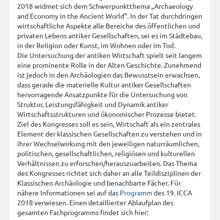
2018 widmet sich dem Schwerpunktthema „Archaeology
and Economy in the Ancient World“. In der Tat durchdringen
wirtschaftliche Aspekte alle Bereiche des öffentlichen und
privaten Lebens antiker Gesellschaften, sei es im Städtebau,
in der Religion oder Kunst, im Wohnen oder im Tod.
Die Untersuchung der antiken Wirtschaft spielt seit langem
eine prominente Rolle in der Alten Geschichte. Zunehmend
ist jedoch in den Archäologien das Bewusstsein erwachsen,
dass gerade die materielle Kultur antiker Gesellschaften
hervorragende Ansatzpunkte für die Untersuchung von
Struktur, Leistungsfähigkeit und Dynamik antiker
Wirtschaftsstrukturen und ökonomischer Prozesse bietet.
Ziel des Kongresses soll es sein, Wirtschaft als ein zentrales
Element der klassischen Gesellschaften zu verstehen und in
ihrer Wechselwirkung mit den jeweiligen naturräumlichen,
politischen, gesellschaftlichen, religiösen und kulturellen
Verhältnissen zu erforschen/herauszuarbeiten. Das Thema
des Kongresses richtet sich daher an alle Teildisziplinen der
Klassischen Archäologie und benachbarte Fächer. Für
nähere Informationen sei auf das
Programm
des 19. ICCA
2018 verwiesen. Einen detaillierter Ablaufplan des
gesamten Fachprogramms findet sich hier: