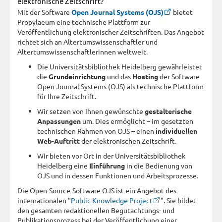
elektronische Zeitschrift?
Mit der Software
Open Journal Systems (OJS)
bietet
Propylaeum eine technische Plattform zur
Veröffentlichung elektronischer Zeitschriften. Das Angebot
richtet sich an Altertumswissenschaftler und
Altertumswissenschaftlerinnen weltweit.
Die Universitätsbibliothek Heidelberg gewährleistet
die
Grundeinrichtung
und das
Hosting
der Software
Open Journal Systems (OJS) als technische Plattform
für Ihre Zeitschrift.
Wir setzen von Ihnen gewünschte
gestalterische
Anpassungen
um. Dies ermöglicht – im gesetzten
technischen Rahmen von OJS – einen
individuellen
Web-Auftritt
der elektronischen Zeitschrift.
Wir bieten vor Ort in der Universitätsbibliothek
Heidelberg eine
Einführung
in die Bedienung von
OJS und in dessen Funktionen und Arbeitsprozesse.
Die Open-Source-Software OJS ist ein Angebot des
internationalen "
Public Knowledge Project
". Sie bildet
den gesamten redaktionellen Begutachtungs- und
Publikationsprozess bei der Veröffentlichung einer