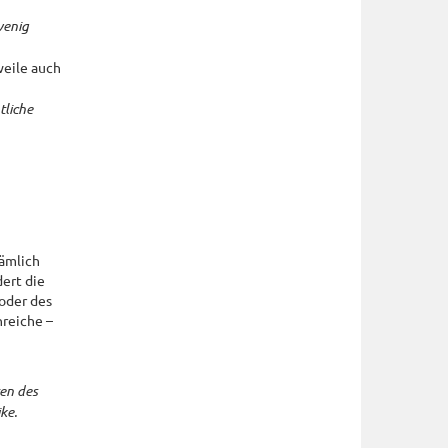
wenig
weile auch
tliche
ämlich
ert die
oder des
nreiche –
en des
ke.