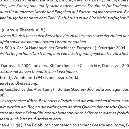
eilich, was Konzeption und Sprache angeht, wie ein Schulbuch für Studente
aum für nuancierte Urteile und Eingehen auf Forschungskontroversen. Ei
nalausgabe ist unter dem Titel "Einführung in die Alte Welt" verfügbar (
6. erw. u. überarb. Aufl.).
wissen Blindstellen in den Bereichen des Hellenismus sowie der Hohen un
ittafeln sowie die kommentierten Literaturangaben.
hr.-500 n. Chr. (= Handbuch der Geschichte Europas. 1), Stuttgart 2004.
chichtlich-epochale Darstellung und einen kategorial gegliederten Abschnit
, Darmstadt 2004 und ders.: Kleine römische Geschichte, Darmstadt 200
chichte mit kurzen thematischen Einschüben.
te. 1), Weinheim 1994 (2. neu bearb. Aufl.).
zerpte in Übersetzung.
chen Geschichte des Altertums (= Böhlau Studien-Bücher/Grundlagen des
fl.).
exzerpthafter Kürze. Besonders nützlich sind die zahlreichen Karten, sowi
itt werden am Beginn die wichtigsten antiken Quellen (literarische Quelle
gste moderne Sekundärliteratur benannt. Noch hilfreicher wäre es freilic
ndern auch kurz zu charakterisieren.
ian A. (Hgg.): The Edinburgh companion to ancient Greece and Rome, 