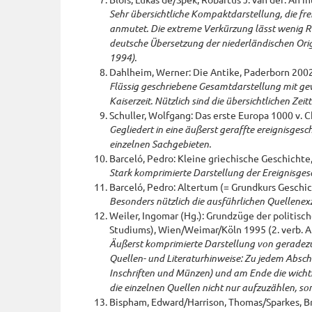
Sehr übersichtliche Kompaktdarstellung, die fr
anmutet. Die extreme Verkürzung lässt wenig R
deutsche Übersetzung der niederländischen Origi
1994).
Dahlheim, Werner: Die Antike, Paderborn 2002 (
Flüssig geschriebene Gesamtdarstellung mit ge
Kaiserzeit. Nützlich sind die übersichtlichen Ze
Schuller, Wolfgang: Das erste Europa 1000 v. C
Gegliedert in eine äußerst geraffte ereignisges
einzelnen Sachgebieten.
Barceló, Pedro: Kleine griechische Geschichte
Stark komprimierte Darstellung der Ereignisges
Barceló, Pedro: Altertum (= Grundkurs Geschich
Besonders nützlich die ausführlichen Quellenex
Weiler, Ingomar (Hg.): Grundzüge der politis
Studiums), Wien/Weimar/Köln 1995 (2. verb. Au
Äußerst komprimierte Darstellung von geradezu 
Quellen- und Literaturhinweise: Zu jedem Abschn
Inschriften und Münzen) und am Ende die wichti
die einzelnen Quellen nicht nur aufzuzählen, so
Bispham, Edward/Harrison, Thomas/Sparkes, Br