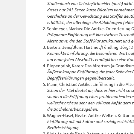
Studienbuch von Gehrke/Schneider (noch) nicht
dieses nur 243 Seiten kurze Büchlein vornehmen.
Geschichte an der Gewichtung des Stoffes deutli
erhältlich, der allerdings die Abbildungen fehlen
Sehlmeyer, Markus: Die Antike. Orientierung G
Prägnante Einführung mit klassischem Zuschnitt. 
Alternative, die den Stoff klar strukturiert und g
Bartels, Jens/Blum, Hartmut/Fündling, Jörg: D
Kompakte Einführung, die besonderen Wert auf v
am Ende jeden Abschnitts ermöglichen eine Kont
Piepenbrink, Karen: Das Altertum (= Grundkurs 
Äußerst knappe Einführung, die jeder Seite der 
Begriffserklärungen gegenüberstellt.
Mann, Christian: Antike. Einführung in die Al
Schon der Titel deutet an, dass es hier nicht so 
sondern die Eröffnung eines problemorientiert
vielleicht nicht so sehr den völligen Anfängern
die Bachelorarbeit zugehen.
Wagner-Hasel, Beate: Antike Welten. Kultur un
Einführung mit mit kultur- und sozialgeschicht
Berücksichtigung.
Blois, Lukas de/Spek, Robartus J. van der: An i