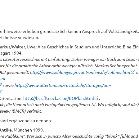
rhinweise erheben grundsätzlich keinen Anspruch auf Vollständigkeit.
eichnisse verwiesen.
rkus/Walter, Uwe: Alte Geschichte in Studium und Unterricht. Eine Ei
tgart 1994.
s Literaturverzeichnis mit Einführung. Daher weniger ein Buch zum Lesen 
 für die praktische Arbeit nicht weniger nützlich. Markus Sehlmeyer hat
2003 gesammelt:
http://www.sehlmeyer.privat.t-online.de/vollmer.htm
u
uni-
sowie
https://www.altertum.uni-rostock.de/storages/uni-
.
'Orientation:
http://bcs.fltr.ucl.ac.be/BOPlan.html
.
 die thematisch nach Fachgebieten gegliedert ist. Wo möglich, sind die 
eview (BMCR) verlinkt.
 sind ergänzend zu nennen:
 Antike, München 1999.
ere Publikum". Wer sich in puncto Alter Geschichte völlig "blank" fühlt un