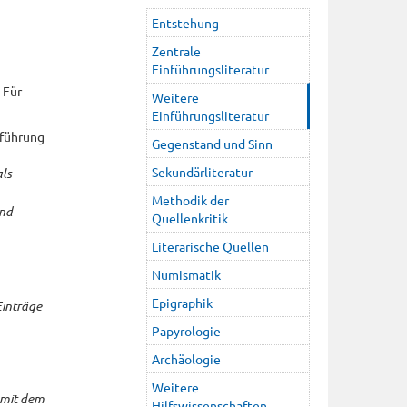
Entstehung
Zentrale
Einführungsliteratur
 Für
Weitere
Einführungsliteratur
nführung
Gegenstand und Sinn
Sekundärliteratur
als
Methodik der
nd
Quellenkritik
Literarische Quellen
Numismatik
Epigraphik
Einträge
Papyrologie
Archäologie
Weitere
d mit dem
Hilfswissenschaften