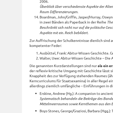
2006.
Überblick über verschiedenste Aspekte der Alten 
Raum Differenzierungen.
Boardman, John/Griffin, Jasper/Murray, Oswyn (
in zwei Bänden als Paperback in der Reihe
The 
Beschränkt sich nicht nur auf die politische Gesc
Aspekte mit ein. Reich bebildert.
Zur Auffrischung der Schulkenntnisse dienlich sind a
kompetenter Feder:
Ausbüttel, Frank: Abitur-Wissen Geschichte. G
Walter, Uwe: Abitur-Wissen Geschichte – Die Ant
Die genannten Kurzdarstellungen sind nur
als ein e
der reflexiv-kritische Umgang mit Geschichte lässt 
Knappheit des zur Verfügung stehenden Raumes (ähn
Kerncurriculums für Staatsexamina) in aller Regel 
allerdings ziemlich umfängliche – Einführungen in d
Erskine, Andrew (Hg.): A companion to ancient
Systematisch behandeln die Beiträge des Bande
Mittelmeerraumes sowie Kernthemen aus den Bere
Boys-Stones, George/Graziosi, Barbara (Hgg.):