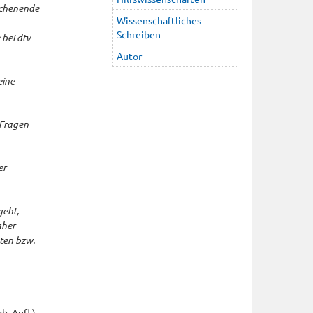
ochenende
Wissenschaftliches
Schreiben
 bei dtv
Autor
eine
 Fragen
er
geht,
aher
iten bzw.
. Aufl.).