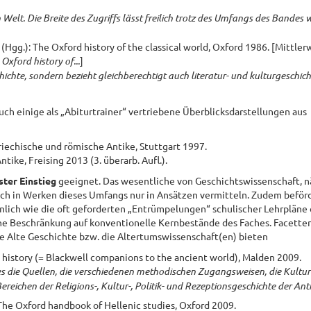
Welt. Die Breite des Zugriffs lässt freilich trotz des Umfangs des Bandes 
Hgg.): The Oxford history of the classical world, Oxford 1986. [Mittler
Oxford history of...
]
hichte, sondern bezieht gleichberechtigt auch literatur- und kulturgeschich
uch einige als „Abiturtrainer“ vertriebene Überblicksdarstellungen aus
riechische und römische Antike, Stuttgart 1997.
ike, Freising 2013 (3. überarb. Aufl.).
rster Einstieg
geeignet. Das wesentliche von Geschichtswissenschaft, n
sich in Werken dieses Umfangs nur in Ansätzen vermitteln. Zudem beförd
lich wie die oft geforderten „Entrümpelungen“ schulischer Lehrpläne 
eine Beschränkung auf konventionelle Kernbestände des Faches. Facette
ie Alte Geschichte bzw. die Altertumswissenschaft(en) bieten
 history (= Blackwell companions to the ancient world), Malden 2009.
s die Quellen, die verschiedenen methodischen Zugangsweisen, die Kultur
ichen der Religions-, Kultur-, Politik- und Rezeptionsgeschichte der Anti
 The Oxford handbook of Hellenic studies, Oxford 2009.