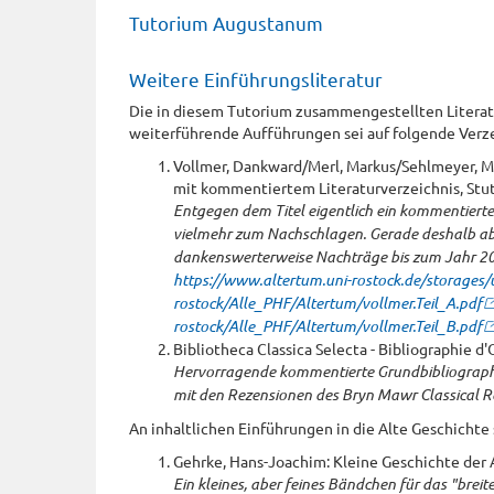
Tutorium Augustanum
Weitere Einführungsliteratur
Die in diesem Tutorium zusammengestellten Literatu
weiterführende Aufführungen sei auf folgende Verz
Vollmer, Dankward/Merl, Markus/Sehlmeyer, Ma
mit kommentiertem Literaturverzeichnis, Stut
Entgegen dem Titel eigentlich ein kommentierte
vielmehr zum Nachschlagen. Gerade deshalb aber
dankenswerterweise Nachträge bis zum Jahr 
https://www.altertum.uni-rostock.de/storages/
rostock/Alle_PHF/Altertum/vollmer.Teil_A.pdf
rostock/Alle_PHF/Altertum/vollmer.Teil_B.pdf
Bibliotheca Classica Selecta - Bibliographie d
Hervorragende kommentierte Grundbibliographie,
mit den Rezensionen des Bryn Mawr Classical R
An inhaltlichen Einführungen in die Alte Geschichte
Gehrke, Hans-Joachim: Kleine Geschichte der
Ein kleines, aber feines Bändchen für das "breit