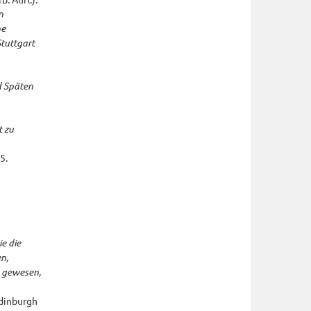
n
ne
Stuttgart
d Späten
t zu
5.
e die
n,
h gewesen,
Edinburgh