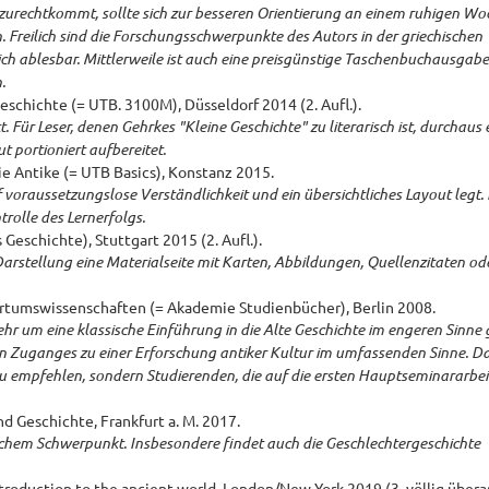
 zurechtkommt, sollte sich zur besseren Orientierung an einem ruhigen W
 Freilich sind die Forschungsschwerpunkte des Autors in der griechischen
ch ablesbar. Mittlerweile ist auch eine preisgünstige Taschenbuchausgabe
.
eschichte (= UTB. 3100M), Düsseldorf 2014 (2. Aufl.).
Für Leser, denen Gehrkes "Kleine Geschichte" zu literarisch ist, durchaus 
ut portioniert aufbereitet.
ie Antike (= UTB Basics), Konstanz 2015.
oraussetzungslose Verständlichkeit und ein übersichtliches Layout legt.
rolle des Lernerfolgs.
Geschichte), Stuttgart 2015 (2. Aufl.).
Darstellung eine Materialseite mit Karten, Abbildungen, Quellenzitaten od
tertumswissenschaften (= Akademie Studienbücher), Berlin 2008.
sehr um eine klassische Einführung in die Alte Geschichte im engeren Sinne 
en Zuganges zu einer Erforschung antiker Kultur im umfassenden Sinne. D
 zu empfehlen, sondern Studierenden, die auf die ersten Hauptseminararbe
d Geschichte, Frankfurt a. M. 2017.
lichem Schwerpunkt. Insbesondere findet auch die Geschlechtergeschichte
ntroduction to the ancient world, London/New York 2019 (3. völlig überarb