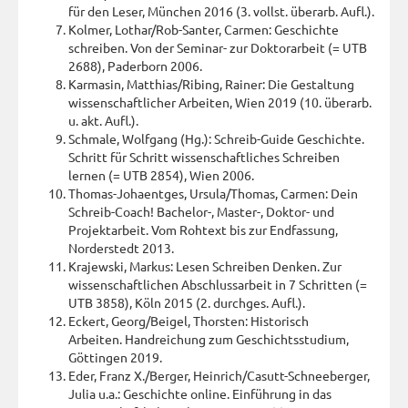
für den Leser, München 2016 (3. vollst. überarb. Aufl.).
Kolmer, Lothar/Rob-Santer, Carmen: Geschichte
schreiben. Von der Seminar- zur Doktorarbeit (= UTB
2688), Paderborn 2006.
Karmasin, Matthias/Ribing, Rainer: Die Gestaltung
wissenschaftlicher Arbeiten, Wien 2019 (10. überarb.
u. akt. Aufl.).
Schmale, Wolfgang (Hg.): Schreib-Guide Geschichte.
Schritt für Schritt wissenschaftliches Schreiben
lernen (= UTB 2854), Wien 2006.
Thomas-Johaentges, Ursula/Thomas, Carmen: Dein
Schreib-Coach! Bachelor-, Master-, Doktor- und
Projektarbeit. Vom Rohtext bis zur Endfassung,
Norderstedt 2013.
Krajewski, Markus: Lesen Schreiben Denken. Zur
wissenschaftlichen Abschlussarbeit in 7 Schritten (=
UTB 3858), Köln 2015 (2. durchges. Aufl.).
Eckert, Georg/Beigel, Thorsten: Historisch
Arbeiten. Handreichung zum Geschichtsstudium,
Göttingen 2019.
Eder, Franz X./Berger, Heinrich/Casutt-Schneeberger,
Julia u.a.: Geschichte online. Einführung in das