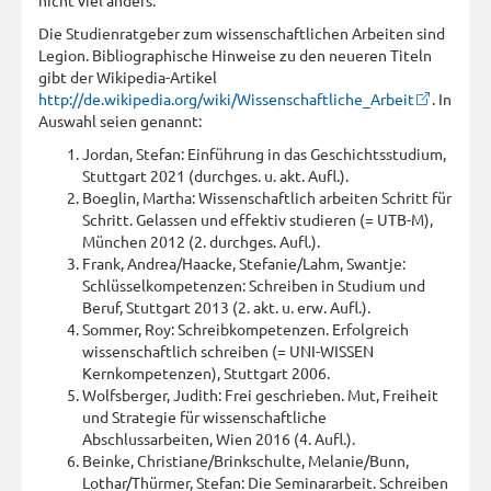
Die Studienratgeber zum wissenschaftlichen Arbeiten sind
Legion. Bibliographische Hinweise zu den neueren Titeln
gibt der Wikipedia-Artikel
http://de.wikipedia.org/wiki/Wissenschaftliche_Arbeit
. In
Auswahl seien genannt:
Jordan, Stefan: Einführung in das Geschichtsstudium,
Stuttgart 2021 (durchges. u. akt. Aufl.).
Boeglin, Martha: Wissenschaftlich arbeiten Schritt für
Schritt. Gelassen und effektiv studieren (= UTB-M),
München 2012 (2. durchges. Aufl.).
Frank, Andrea/Haacke, Stefanie/Lahm, Swantje:
Schlüsselkompetenzen: Schreiben in Studium und
Beruf, Stuttgart 2013 (2. akt. u. erw. Aufl.).
Sommer, Roy: Schreibkompetenzen. Erfolgreich
wissenschaftlich schreiben (= UNI-WISSEN
Kernkompetenzen), Stuttgart 2006.
Wolfsberger, Judith: Frei geschrieben. Mut, Freiheit
und Strategie für wissenschaftliche
Abschlussarbeiten, Wien 2016 (4. Aufl.).
Beinke, Christiane/Brinkschulte, Melanie/Bunn,
Lothar/Thürmer, Stefan: Die Seminararbeit. Schreiben