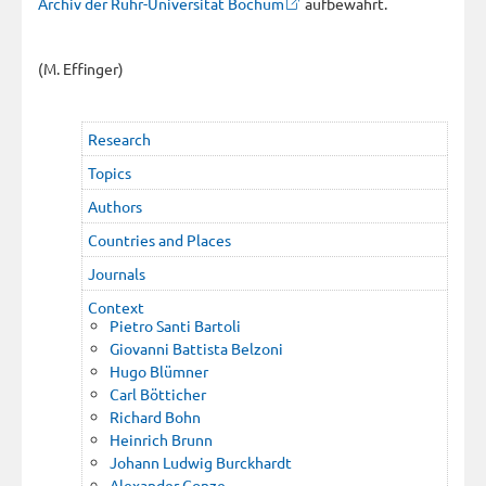
Archiv der Ruhr-Universität Bochum
aufbewahrt.
(M. Effinger)
Research
Topics
Authors
Countries and Places
Journals
Context
Pietro Santi Bartoli
Giovanni Battista Belzoni
Hugo Blümner
Carl Bötticher
Richard Bohn
Heinrich Brunn
Johann Ludwig Burckhardt
Alexander Conze