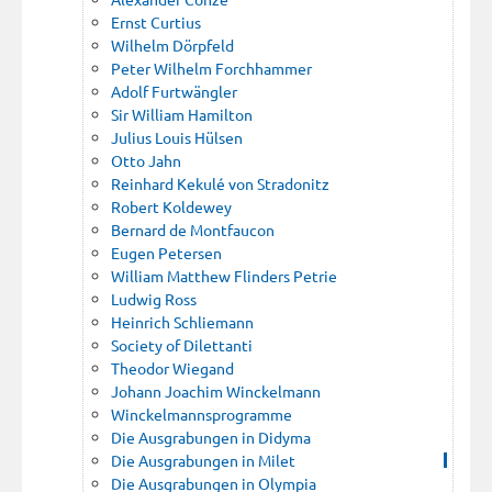
Ernst Curtius
Wilhelm Dörpfeld
Peter Wilhelm Forchhammer
Adolf Furtwängler
Sir William Hamilton
Julius Louis Hülsen
Otto Jahn
Reinhard Kekulé von Stradonitz
Robert Koldewey
Bernard de Montfaucon
Eugen Petersen
William Matthew Flinders Petrie
Ludwig Ross
Heinrich Schliemann
Society of Dilettanti
Theodor Wiegand
Johann Joachim Winckelmann
Winckelmannsprogramme
Die Ausgrabungen in Didyma
Die Ausgrabungen in Milet
Die Ausgrabungen in Olympia