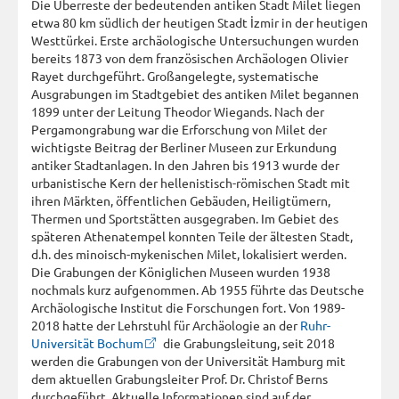
Die Überreste der bedeutenden antiken Stadt Milet liegen
etwa 80 km südlich der heutigen Stadt İzmir in der heutigen
Westtürkei. Erste archäologische Untersuchungen wurden
bereits 1873 von dem französischen Archäologen Olivier
Rayet durchgeführt. Großangelegte, systematische
Ausgrabungen im Stadtgebiet des antiken Milet begannen
1899 unter der Leitung Theodor Wiegands. Nach der
Pergamongrabung war die Erforschung von Milet der
wichtigste Beitrag der Berliner Museen zur Erkundung
antiker Stadtanlagen. In den Jahren bis 1913 wurde der
urbanistische Kern der hellenistisch-römischen Stadt mit
ihren Märkten, öffentlichen Gebäuden, Heiligtümern,
Thermen und Sportstätten ausgegraben. Im Gebiet des
späteren Athenatempel konnten Teile der ältesten Stadt,
d.h. des minoisch-mykenischen Milet, lokalisiert werden.
Die Grabungen der Königlichen Museen wurden 1938
nochmals kurz aufgenommen. Ab 1955 führte das Deutsche
Archäologische Institut die Forschungen fort. Von 1989-
2018 hatte der Lehrstuhl für Archäologie an der
Ruhr-
Universität Bochum
die Grabungsleitung, seit 2018
werden die Grabungen von der Universität Hamburg mit
dem aktuellen Grabungsleiter Prof. Dr. Christof Berns
durchgeführt. Aktuelle Informationen sind auf der