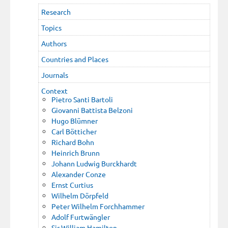
Research
Topics
Authors
Countries and Places
Journals
Context
Pietro Santi Bartoli
Giovanni Battista Belzoni
Hugo Blümner
Carl Bötticher
Richard Bohn
Heinrich Brunn
Johann Ludwig Burckhardt
Alexander Conze
Ernst Curtius
Wilhelm Dörpfeld
Peter Wilhelm Forchhammer
Adolf Furtwängler
Sir William Hamilton