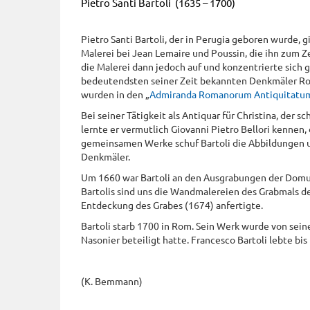
Pietro Santi Bartoli (1635 – 1700)
Pietro Santi Bartoli, der in Perugia geboren wurde, 
Malerei bei Jean Lemaire und Poussin, die ihn zum Z
die Malerei dann jedoch auf und konzentrierte sich 
bedeutendsten seiner Zeit bekannten Denkmäler Rom
wurden in den „
Admiranda Romanorum Antiquitatu
Bei seiner Tätigkeit als Antiquar für Christina, der 
lernte er vermutlich Giovanni Pietro Bellori kennen, 
gemeinsamen Werke schuf Bartoli die Abbildungen un
Denkmäler.
Um 1660 war Bartoli an den Ausgrabungen der Domus
Bartolis sind uns die Wandmalereien des Grabmals der
Entdeckung des Grabes (1674) anfertigte.
Bartoli starb 1700 in Rom. Sein Werk wurde von sein
Nasonier beteiligt hatte. Francesco Bartoli lebte bi
(K. Bemmann)