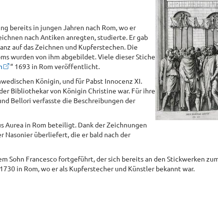
ging bereits in jungen Jahren nach Rom, wo er
eichnen nach Antiken anregten, studierte. Er gab
ganz auf das Zeichnen und Kupferstechen. Die
s wurden von ihm abgebildet. Viele dieser Stiche
m
“ 1693 in Rom veröffentlicht.
schwedischen Königin, und für Pabst Innocenz XI.
der Bibliothekar von Königin Christine war. Für ihre
d Bellori verfasste die Beschreibungen der
 Aurea in Rom beteiligt. Dank der Zeichnungen
 Nasonier überliefert, die er bald nach der
em Sohn Francesco fortgeführt, der sich bereits an den Stickwerken zu
s 1730 in Rom, wo er als Kupferstecher und Künstler bekannt war.