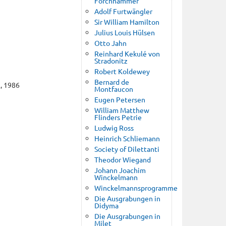
Forchhammer
Adolf Furtwängler
Sir William Hamilton
Julius Louis Hülsen
Otto Jahn
Reinhard Kekulé von
Stradonitz
Robert Koldewey
Bernard de
l, 1986
Montfaucon
Eugen Petersen
William Matthew
Flinders Petrie
Ludwig Ross
Heinrich Schliemann
Society of Dilettanti
Theodor Wiegand
Johann Joachim
Winckelmann
Winckelmannsprogramme
Die Ausgrabungen in
Didyma
Die Ausgrabungen in
Milet