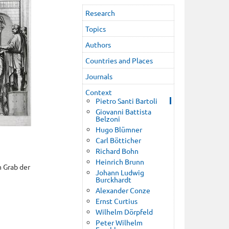
Research
Topics
Authors
Countries and Places
Journals
Context
Pietro Santi Bartoli
Giovanni Battista
Belzoni
Hugo Blümner
Carl Bötticher
Richard Bohn
Heinrich Brunn
m Grab der
Johann Ludwig
Burckhardt
Alexander Conze
Ernst Curtius
Wilhelm Dörpfeld
Peter Wilhelm