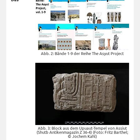
Abb. 2: Bände 1-9 der Reihe The Asyut Project
Abb. 3: Block aus dem Upuaut-Tempel von Assiut
(Shutb Antikenmagazin Z 36-4) (Foto: Fritz Barthel;
© Jochem Kahl)