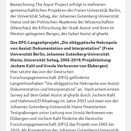
Bezeichnung The Asyut Project erfolgt in mehreren
gemeinschaftlichen Projekten der Freien Universität Berlin,
der Universität Sohag, der Johannes Gutenberg-Universität
Mainz und der Polnischen Akademie der Wissenschaften
(Warschau) die Erforschung der Stadt Assiut und ihres im
Westen gelegenen Berges, des Gebel Assiut al-gharbi.
Das DFG-Langzeitprojekt „Die altägyptische Nekropole
von Assiut: Dokumentation und Interpretation” (Freie
Universität Berlin, Johannes Gutenberg-Universität
Mainz, Universität Sohag, 2005-2019; Projektleitung:
Jochem Kahl und Ursula Verhoeven-van Elsbergen)
Hier setzte das von der Deutschen
Forschungsgemeinschaft (DFG) geförderte
Langzeitvorhaben “Die altägyptische Nekropole von Assiut:
Dokumentation und Interpretation” an. Nach einem ersten
Survey auf dem Gebel Assiut al-gharbi durch Jochem Kahl
und Mahmoud El-Khadragy im Jahre 2003 und zwei von der
Johannes Gutenberg-Universität Mainz finanzierten
Testgrabungen unter Leitung von Ursula Verhoeven-van
Elsbergen und Jochem Kahl förderte die Deutsche
Forschungsgemeinschaft (DFG) das Projekt von 2005 bis
2019. Als Kooperation der Johannes Gutenberg-Universität