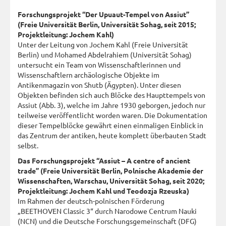
Forschungsprojekt “Der Upuaut-Tempel von Assiut”
(Freie Universität Berlin, Universität Sohag, seit 2015;
Projektleitung: Jochem Kahl)
Unter der Leitung von Jochem Kahl (Freie Universität
Berlin) und Mohamed Abdelrahiem (Universität Sohag)
untersucht ein Team von Wissenschaftlerinnen und
Wissenschaftlern archäologische Objekte im
Antikenmagazin von Shutb (Ägypten). Unter diesen
Objekten befinden sich auch Blöcke des Haupttempels von
Assiut (Abb. 3), welche im Jahre 1930 geborgen, jedoch nur
teilweise veröffentlicht worden waren. Die Dokumentation
dieser Tempelblöcke gewährt einen einmaligen Einblick in
das Zentrum der antiken, heute komplett überbauten Stadt
selbst.
Das Forschungsprojekt “Assiut – A centre of ancient
trade” (Freie Universität Berlin, Polnische Akademie der
Wissenschaften, Warschau, Universität Sohag, seit 2020;
Projektleitung: Jochem Kahl und Teodozja Rzeuska)
Im Rahmen der deutsch-polnischen Förderung
„BEETHOVEN Classic 3“ durch Narodowe Centrum Nauki
(NCN) und die Deutsche Forschungsgemeinschaft (DFG)