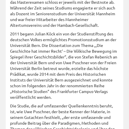
das Masterexamen schloss er jeweils mit der Bestnote ab.
Während der Zeit seines Studiums engagierte er sich auch
als Dozent im Seniorenstudium der Universität Mannheim
und war freier Mitarbeiter des Mannheimer
Altertumsvereins und der Hambach-Gesellschaft.
2011 begann Julian Köck ein von der Studienstiftung des
deutschen Volkes ermöglichtes Promotionsstudium an der
Universität Bern. Die Dissertation zum Thema „,Die
Geschichte hat immer Recht‘ – Die Völkische Bewegung im
Spiegel ihrer Geschichtsbilder“, die von Stefan Rebenich an
der Universität Bern und von Uwe Puschner von der Freien
Universität Berlin betreut wurde, erzielte das höchste
Prädikat, wurde 2014 mit dem Preis des Historischen
Instituts der Universität Bern ausgezeichnet und konnte
schon im folgenden Jahr in der renommierten Reihe
„Historische Studien“ des Frankfurter Campus-Verlags
veröffentlicht werden.
Die Studie, die auf umfassender Quellenkenntnis beruht,
ist, wie Uwe Puschner, der beste Kenner der Materie, in
seinem Gutachten festhielt, „der erste umfassende und
profunde Beitrag über die Paradigmen, Methoden und
Themen der völkischen Geschichtsideologie und über den