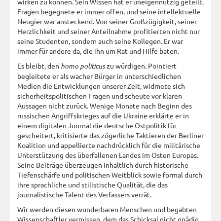
wirken zu können. Sein Wissen hat er uneigennützig geteilt,
Fragen begegnete er immer offen, und seine intellektuelle
Neugier war ansteckend. Von seiner Großzügigkeit, seiner
Herzlichkeit und seiner Anteilnahme profitierten nicht nur
seine Studenten, sondern auch seine Kollegen. Er war
immer für andere da, die ihn um Rat und Hilfe baten.
Es bleibt, den
homo politicus
zu würdigen. Pointiert
begleitete er als wacher Bürger in unterschiedlichen
Medien die Entwicklungen unserer Zeit, widmete sich
sicherheitspolitischen Fragen und scheute vor klaren
Aussagen nicht zurück. Wenige Monate nach Beginn des
russischen Angriffskrieges auf die Ukraine erklärte er in
einem digitalen Journal die deutsche Ostpolitik für
gescheitert, kritisierte das zögerliche Taktieren der Berliner
Koalition und appellierte nachdrücklich für die militärische
Unterstützung des überfallenen Landes im Osten Europas.
Seine Beiträge überzeugen inhaltlich durch historische
Tiefenschärfe und politischen Weitblick sowie formal durch
ihre sprachliche und stilistische Qualität, die das
journalistische Talent des Verfassers verrät.
Wir werden diesen wunderbaren Menschen und begabten
Wissenschaftler vermissen, dem das Schicksal nicht gnädig