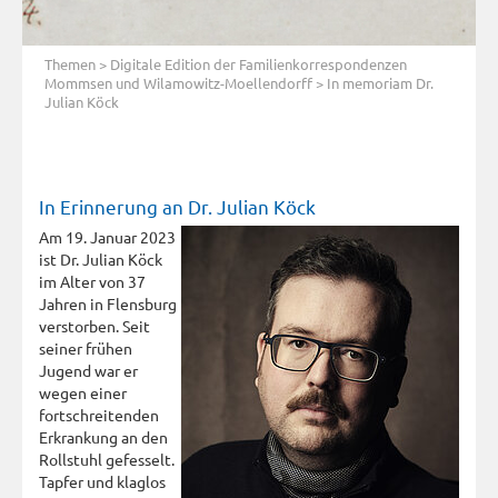
Themen
>
Digitale Edition der Familienkorrespondenzen
Mommsen und Wilamowitz-Moellendorff
> In memoriam Dr.
Julian Köck
In Erinnerung an Dr. Julian Köck
Am 19. Januar 2023
ist Dr. Julian Köck
im Alter von 37
Jahren in Flensburg
verstorben. Seit
seiner frühen
Jugend war er
wegen einer
fortschreitenden
Erkrankung an den
Rollstuhl gefesselt.
Tapfer und klaglos