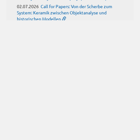
02.07.2026
Call for Papers: Von der Scherbe zum
System: Keramik zwischen Objektanalyse und
historischen Modellen
01.07.2026
Neue Propylaeum-eBOOKS
Schriftenreihe: Disiecta Membra. Forschungen zu
Steinarchitektur und Städtewesen im römischen
Deutschland
JUNE
(9)
29.06.2026
Call for Papers: Studying the Provenance
of Written Artefacts: Methods, Ethics, and Law
25.06.2026
Call for Papers: Imperial Transformations -
Comparative Strategies in Empires of Salvation
Religions
24.06.2026
Call for Papers: Ancient childhood(s)
between biological knowledge and social constructs
24.06.2026
Call for Papers: From the East and Back:
manuscript tradition, translation and reception of
Historia trium regum by John of Hildesheim