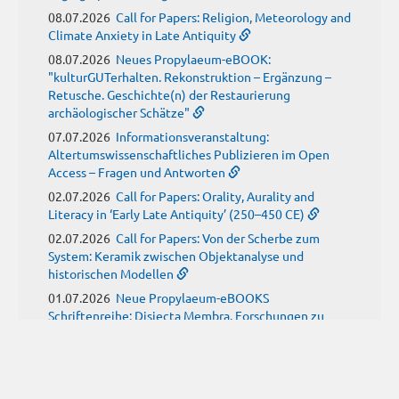
08.07.2026
Call for Papers: Religion, Meteorology and
Climate Anxiety in Late Antiquity
08.07.2026
Neues Propylaeum-eBOOK:
"kulturGUTerhalten. Rekonstruktion – Ergänzung –
Retusche. Geschichte(n) der Restaurierung
archäologischer Schätze"
07.07.2026
Informationsveranstaltung:
Altertumswissenschaftliches Publizieren im Open
Access – Fragen und Antworten
02.07.2026
Call for Papers: Orality, Aurality and
Literacy in ‘Early Late Antiquity’ (250–450 CE)
02.07.2026
Call for Papers: Von der Scherbe zum
System: Keramik zwischen Objektanalyse und
historischen Modellen
01.07.2026
Neue Propylaeum-eBOOKS
Schriftenreihe: Disiecta Membra. Forschungen zu
Steinarchitektur und Städtewesen im römischen
Deutschland
JUNE
(9)