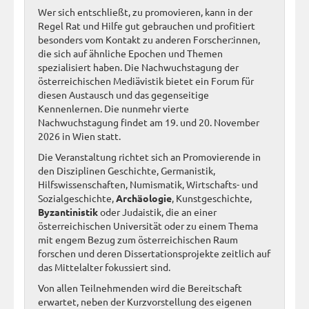
Wer sich entschließt, zu promovieren, kann in der
Regel Rat und Hilfe gut gebrauchen und profitiert
besonders vom Kontakt zu anderen Forscher:innen,
die sich auf ähnliche Epochen und Themen
spezialisiert haben. Die Nachwuchstagung der
österreichischen Mediävistik bietet ein Forum für
diesen Austausch und das gegenseitige
Kennenlernen. Die nunmehr vierte
Nachwuchstagung findet am 19. und 20. November
2026 in Wien statt.
Die Veranstaltung richtet sich an Promovierende in
den Disziplinen Geschichte, Germanistik,
Hilfswissenschaften, Numismatik, Wirtschafts- und
Sozialgeschichte,
Archäologie
, Kunstgeschichte,
Byzantinistik
oder Judaistik, die an einer
österreichischen Universität oder zu einem Thema
mit engem Bezug zum österreichischen Raum
forschen und deren Dissertationsprojekte zeitlich auf
das Mittelalter fokussiert sind.
Von allen Teilnehmenden wird die Bereitschaft
erwartet, neben der Kurzvorstellung des eigenen