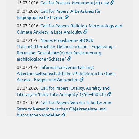
15.07.2026
Call for Posters: Monument(al) clay
09.07.2026
Call for Papers: Arbeitskreis für
hagiographische Fragen
08.07.2026
Call for Papers: Religion, Meteorology and
Climate Anxiety in Late Antiquity
08.07.2026
Neues Propylaeum-eBOOK:
"kulturGUTerhalten. Rekonstruktion – Ergänzung –
Retusche. Geschichte(n) der Restaurierung
archäologischer Schätze"
07.07.2026
Informationsveranstaltung:
Altertumswissenschaftliches Publizieren im Open
Access – Fragen und Antworten
02.07.2026
Call for Papers: Orality, Aurality and
Literacy in ‘Early Late Antiquity’ (250–450 CE)
02.07.2026
Call for Papers: Von der Scherbe zum
System: Keramik zwischen Objektanalyse und
historischen Modellen
01.07.2026
Neue Propylaeum-eBOOKS
Schriftenreihe: Disiecta Membra. Forschungen zu
Steinarchitektur und Städtewesen im römischen