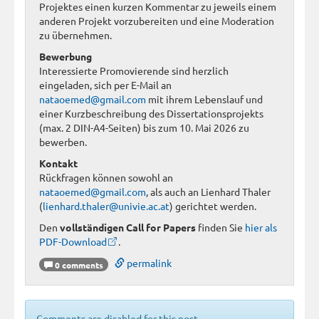
Projektes einen kurzen Kommentar zu jeweils einem
anderen Projekt vorzubereiten und eine Moderation
zu übernehmen.
Bewerbung
Interessierte Promovierende sind herzlich
eingeladen, sich per E-Mail an
nataoemed@gmail.com
mit ihrem Lebenslauf und
einer Kurzbeschreibung des Dissertationsprojekts
(max. 2 DIN-A4-Seiten) bis zum 10. Mai 2026 zu
bewerben.
Kontakt
Rückfragen können sowohl an
nataoemed@gmail.com
, als auch an Lienhard Thaler
(
lienhard.thaler@univie.ac.at
) gerichtet werden.
Den
vollständigen Call for Papers
finden Sie
hier als
PDF-Download
.
permalink
0 comments
Comments are disabled for this post.