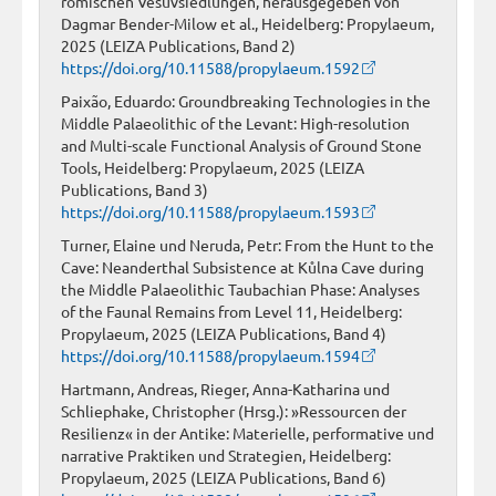
römischen Vesuvsiedlungen, herausgegeben von
Dagmar Bender-Milow et al., Heidelberg: Propylaeum,
2025 (LEIZA Publications, Band 2)
https://doi.org/10.11588/propylaeum.1592
Paixão, Eduardo: Groundbreaking Technologies in the
Middle Palaeolithic of the Levant: High-resolution
and Multi-scale Functional Analysis of Ground Stone
Tools, Heidelberg: Propylaeum, 2025 (LEIZA
Publications, Band 3)
https://doi.org/10.11588/propylaeum.1593
Turner, Elaine und Neruda, Petr: From the Hunt to the
Cave: Neanderthal Subsistence at Kůlna Cave during
the Middle Palaeolithic Taubachian Phase: Analyses
of the Faunal Remains from Level 11, Heidelberg:
Propylaeum, 2025 (LEIZA Publications, Band 4)
https://doi.org/10.11588/propylaeum.1594
Hartmann, Andreas, Rieger, Anna-Katharina und
Schliephake, Christopher (Hrsg.): »Ressourcen der
Resilienz« in der Antike: Materielle, performative und
narrative Praktiken und Strategien, Heidelberg:
Propylaeum, 2025 (LEIZA Publications, Band 6)