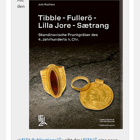
den
»
LEIZA Publications
« gibt das
LEIZA
eine neue