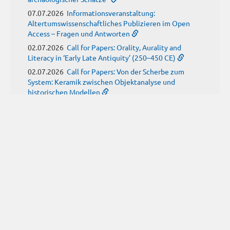
07.07.2026
Informationsveranstaltung:
Altertumswissenschaftliches Publizieren im Open
Access – Fragen und Antworten
02.07.2026
Call for Papers: Orality, Aurality and
Literacy in ‘Early Late Antiquity’ (250–450 CE)
02.07.2026
Call for Papers: Von der Scherbe zum
System: Keramik zwischen Objektanalyse und
historischen Modellen
01.07.2026
Neue Propylaeum-eBOOKS
Schriftenreihe: Disiecta Membra. Forschungen zu
Steinarchitektur und Städtewesen im römischen
Deutschland
JUNE
(9)
29.06.2026
Call for Papers: Studying the Provenance
of Written Artefacts: Methods, Ethics, and Law
25.06.2026
Call for Papers: Imperial Transformations -
Comparative Strategies in Empires of Salvation
Religions
24.06.2026
Call for Papers: Ancient childhood(s)