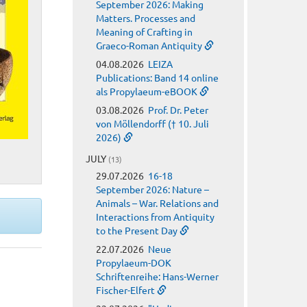
September 2026: Making
Matters. Processes and
Meaning of Crafting in
Graeco-Roman Antiquity
04.08.2026
LEIZA
Publications: Band 14 online
als Propylaeum-eBOOK
03.08.2026
Prof. Dr. Peter
von Möllendorff († 10. Juli
2026)
JULY
(13)
29.07.2026
16-18
September 2026: Nature –
Animals – War. Relations and
Interactions from Antiquity
to the Present Day
22.07.2026
Neue
Propylaeum-DOK
Schriftenreihe: Hans-Werner
Fischer-Elfert