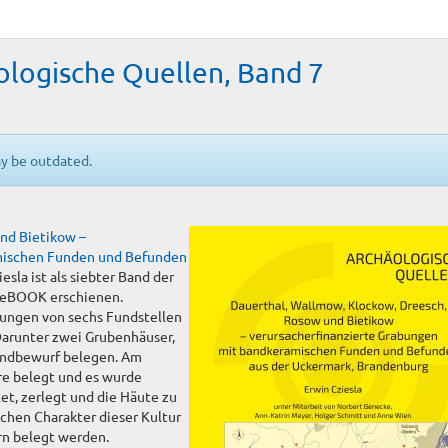
äologische Quellen, Band 7
ay be outdated.
nd Bietikow –
amischen Funden und Befunden
esla ist als siebter Band der
-eBOOK erschienen.
hungen von sechs Fundstellen
arunter zwei Grubenhäuser,
andbewurf belegen. Am
re belegt und es wurde
et, zerlegt und die Häute zu
chen Charakter dieser Kultur
rn belegt werden.