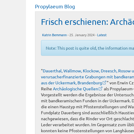
Propylaeum Blog
Frisch erschienen: Arch
Katrin Bemmann
- 25. January 2024 -
Latest
Note: This post is quite old, the information m
"
Dauerthal, Wallmow, Klockow, Dreesch, Rosow u
verursacherfinanzierte Grabungen mit bandker
aus der Uckermark, Brandenburg
" von Erwin Czi
Reihe
Archäologische Quellen
als Propylaeum
Vorgestellt werden die Ergebnisse der Untersuc
mit bandkeramischen Funden in der Uckermark. D
die einen Haustyp mit Pfostenstellungen und W
Fundplatz Dauerberg sind ausschließlich Haustie
nachgewiesen, dass die Rinder vor Ort geschlacht
Leder verarbeitet wurden. Im Gegensatz zum übli
konnten keine Pfostenstellungen von Langhäuse