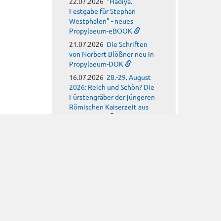
22.07.2026
"Hadiya.
Festgabe für Stephan
Westphalen" - neues
Propylaeum-eBOOK
21.07.2026
Die Schriften
von Norbert Blößner neu in
Propylaeum-DOK
16.07.2026
28.-29. August
2026: Reich und Schön? Die
Fürstengräber der jüngeren
Römischen Kaiserzeit aus
Emersleben
15.07.2026
Call for Posters:
Monument(al) clay
09.07.2026
Call for Papers:
Arbeitskreis für
hagiographische Fragen
08.07.2026
Call for Papers:
Religion, Meteorology and
Climate Anxiety in Late
Antiquity