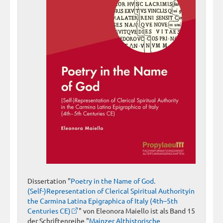
Dissertation "
Poetry in the Name of God.
(Self-)Representation of Clerical Spiritual Authorityin
the Carmina Latina Epigraphica of Italy (4th–5th
Centuries CE)
" von Eleonora Maiello ist als Band 15
der Schriftenreihe "
Mainzer Althistorische