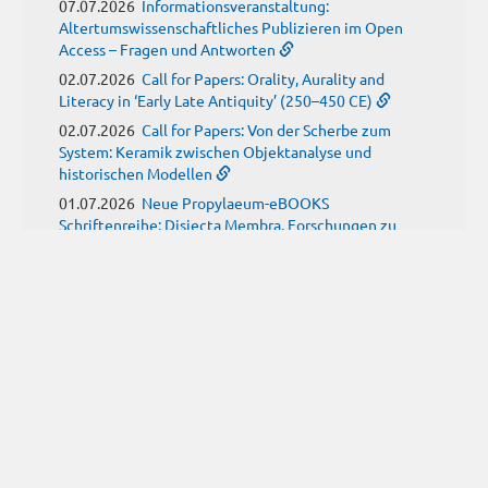
07.07.2026
Informationsveranstaltung:
Altertumswissenschaftliches Publizieren im Open
Access – Fragen und Antworten
02.07.2026
Call for Papers: Orality, Aurality and
Literacy in ‘Early Late Antiquity’ (250–450 CE)
02.07.2026
Call for Papers: Von der Scherbe zum
System: Keramik zwischen Objektanalyse und
historischen Modellen
01.07.2026
Neue Propylaeum-eBOOKS
Schriftenreihe: Disiecta Membra. Forschungen zu
Steinarchitektur und Städtewesen im römischen
Deutschland
JUNE
(9)
29.06.2026
Call for Papers: Studying the Provenance
of Written Artefacts: Methods, Ethics, and Law
25.06.2026
Call for Papers: Imperial Transformations -
Comparative Strategies in Empires of Salvation
Religions
24.06.2026
Call for Papers: Ancient childhood(s)
between biological knowledge and social constructs