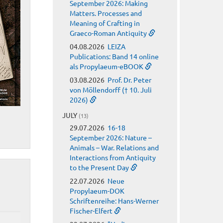
September 2026: Making
Matters. Processes and
Meaning of Crafting in
Graeco-Roman Antiquity
04.08.2026
LEIZA
Publications: Band 14 online
als Propylaeum-eBOOK
03.08.2026
Prof. Dr. Peter
von Möllendorff († 10. Juli
2026)
JULY
(13)
29.07.2026
16-18
September 2026: Nature –
Animals – War. Relations and
Interactions from Antiquity
to the Present Day
22.07.2026
Neue
Propylaeum-DOK
Schriftenreihe: Hans-Werner
Fischer-Elfert