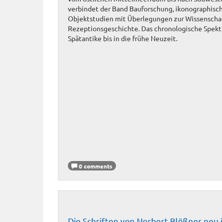
verbindet der Band Bauforschung, ikonographisc
Objektstudien mit Überlegungen zur Wissenschaf
Rezeptionsgeschichte. Das chronologische Spektr
Spätantike bis in die frühe Neuzeit.
0 comments
Die Schriften von Norbert Blößner neu