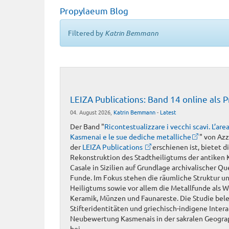
Propylaeum Blog
Filtered by
Katrin Bemmann
LEIZA Publications: Band 14 online al
04. August 2026,
Katrin Bemmann
-
Latest
Der Band "
Ricontestualizzare i vecchi scavi. L’are
Kasmenai e le sue dediche metalliche
" von Azzu
der
LEIZA Publications
erschienen ist, bietet 
Rekonstruktion des Stadtheiligtums der antiken
Casale in Sizilien auf Grundlage archivalischer Q
Funde. Im Fokus stehen die räumliche Struktur 
Heiligtums sowie vor allem die Metallfunde als 
Keramik, Münzen und Faunareste. Die Studie beleu
Stifteridentitäten und griechisch-indigene Intera
Neubewertung Kasmenais in der sakralen Geograph
bei.