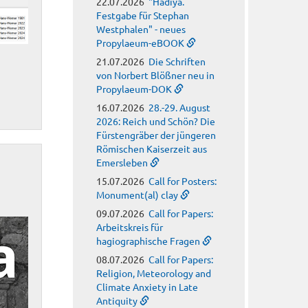
22.07.2026
"Hadiya.
Festgabe für Stephan
Westphalen" - neues
Propylaeum-eBOOK
21.07.2026
Die Schriften
von Norbert Blößner neu in
Propylaeum-DOK
16.07.2026
28.-29. August
2026: Reich und Schön? Die
Fürstengräber der jüngeren
Römischen Kaiserzeit aus
Emersleben
15.07.2026
Call for Posters:
Monument(al) clay
09.07.2026
Call for Papers:
Arbeitskreis für
hagiographische Fragen
08.07.2026
Call for Papers:
Religion, Meteorology and
Climate Anxiety in Late
Antiquity