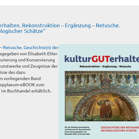
halten. Rekonstruktion – Ergänzung – Retusche.
logischer Schätze"
– Retusche. Geschichte(n) der
usgegeben von Elisabeth Ehler
aurierung und Konservierung
 Kunstwerke und Zeugnisse der
isse des dazu
m vorliegenden Band
s Propylaeum-eBOOK zum
 im Buchhandel erhältlich.