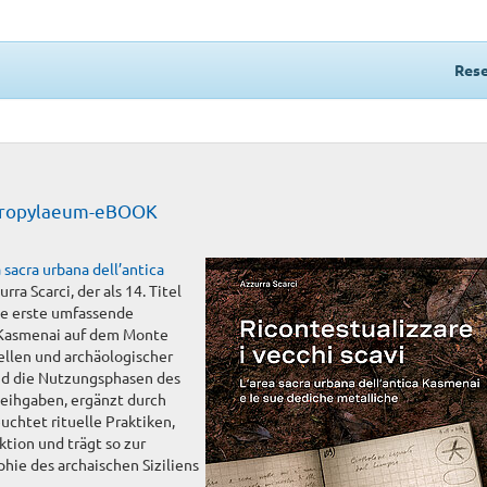
Rese
s Propylaeum-eBOOK
a sacra urbana dell’antica
rra Scarci, der als 14. Titel
die erste umfassende
 Kasmenai auf dem Monte
uellen und archäologischer
und die Nutzungsphasen des
Weihgaben, ergänzt durch
chtet rituelle Praktiken,
ktion und trägt so zur
ie des archaischen Siziliens