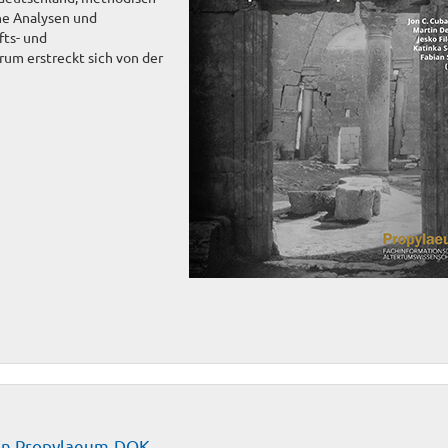
he Analysen und
ts- und
um erstreckt sich von der
 in Propylaeum-DOK