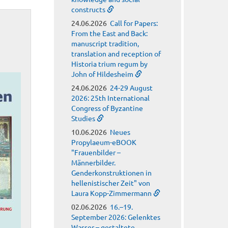
constructs
24.06.2026
Call for Papers:
From the East and Back:
manuscript tradition,
translation and reception of
Historia trium regum by
John of Hildesheim
24.06.2026
24-29 August
2026: 25th International
Congress of Byzantine
Studies
10.06.2026
Neues
Propylaeum-eBOOK
"Frauenbilder –
Männerbilder.
Genderkonstruktionen in
hellenistischer Zeit" von
Laura Kopp-Zimmermann
02.06.2026
16.–19.
September 2026: Gelenktes
Wasser – gestaltete