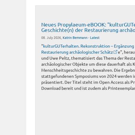
Neues Propylaeum-eBOOK: "kulturGUTer
Geschichte(n) der Restaurierung archäo
08. July 2026,
Katrin Bemmann
-
Latest
"
kulturGUTerhalten. Rekonstruktion – Ergänzung 
Restaurierung archäologischer Schätz
e", hera
und Uwe Peltz, thematisiert das Thema der Rest
archäologischer Objekte um diese dauerhaft als
Menschheitsgeschichte zu bewahren. Die Ergebn
stattgefundenen Symposiums von 2024 werden i
präsentiert. Der Titel steht im Open Access al
Download bereit und ist zudem als Printexemplar