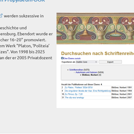
werden sukzessive in
 Geschichte und
gensburg. Ebendort wurde er
 Bücher 16–20" promoviert.
em Werk "Platon, ‘Politeia’
es". Von 1998 bis 2025
, an der er 2005 Privatdozent