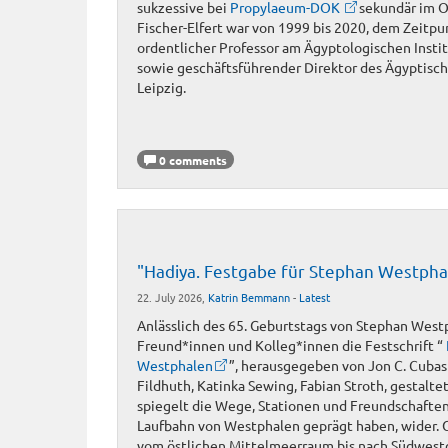
sukzessive bei
Propylaeum-DOK
sekundär im O
Fischer-Elfert war von 1999 bis 2020, dem Zeitpu
ordentlicher Professor am Ägyptologischen Instit
sowie geschäftsführender Direktor des Ägyptisc
Leipzig.
0 comments
"Hadiya. Festgabe für Stephan Westph
22. July 2026,
Katrin Bemmann
-
Latest
Anlässlich des 65. Geburtstags von Stephan West
Freund*innen und Kolleg*innen die Festschrift “
Westphalen
”, herausgegeben von Jon C. Cubas
Fildhuth, Katinka Sewing, Fabian Stroth, gestaltet
spiegelt die Wege, Stationen und Freundschaften,
Laufbahn von Westphalen geprägt haben, wider. 
vom östlichen Mittelmeerraum bis nach Südwest