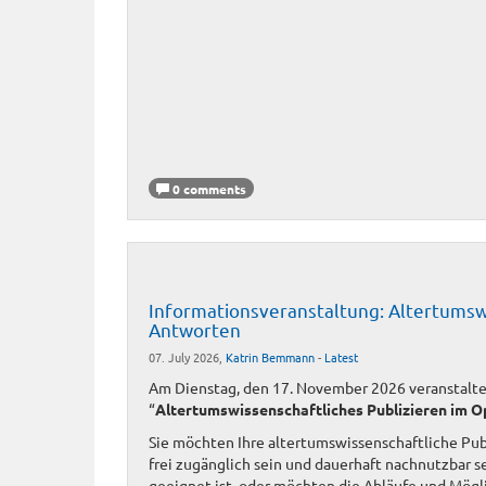
0 comments
Informationsveranstaltung: Altertumsw
Antworten
07. July 2026,
Katrin Bemmann
-
Latest
Am Dienstag, den 17. November 2026 veranstalt
“
Altertumswissenschaftliches Publizieren im 
Sie möchten Ihre altertumswissenschaftliche Pub
frei zugänglich sein und dauerhaft nachnutzbar se
geeignet ist, oder möchten die Abläufe und Mögl