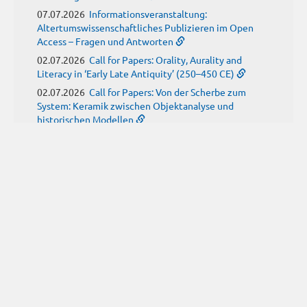
07.07.2026
Informationsveranstaltung:
Altertumswissenschaftliches Publizieren im Open
Access – Fragen und Antworten
02.07.2026
Call for Papers: Orality, Aurality and
Literacy in ‘Early Late Antiquity’ (250–450 CE)
02.07.2026
Call for Papers: Von der Scherbe zum
System: Keramik zwischen Objektanalyse und
historischen Modellen
01.07.2026
Neue Propylaeum-eBOOKS
Schriftenreihe: Disiecta Membra. Forschungen zu
Steinarchitektur und Städtewesen im römischen
Deutschland
JUNE
(9)
29.06.2026
Call for Papers: Studying the Provenance
of Written Artefacts: Methods, Ethics, and Law
25.06.2026
Call for Papers: Imperial Transformations -
Comparative Strategies in Empires of Salvation
Religions
24.06.2026
Call for Papers: Ancient childhood(s)