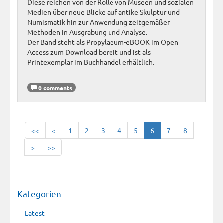
Diese reichen von der Rolle von Museen und sozialen
Medien über neue Blicke auf antike Skulptur und
Numismatik hin zur Anwendung zeitgemäßer
Methoden in Ausgrabung und Analyse.
Der Band steht als Propylaeum-eBOOK im Open
Access zum Download bereit und ist als
Printexemplar im Buchhandel erhältlich.
0 comments
<<
<
1
2
3
4
5
6
7
8
>
>>
Kategorien
Latest