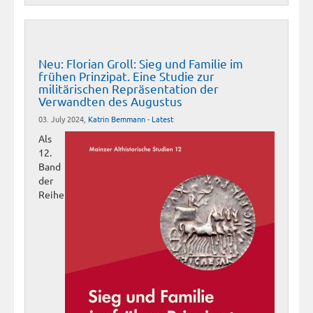
Neu: Florian Groll: Sieg und Familie im
frühen Prinzipat. Eine Studie zur
militärischen Repräsentation der
Verwandten des Augustus
03. July 2024,
Katrin Bemmann
-
Latest
Als
12.
Band
der
Reihe