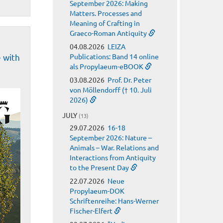
September 2026: Making
Matters. Processes and
Meaning of Crafting in
Graeco-Roman Antiquity
04.08.2026
LEIZA
Publications: Band 14 online
e with
als Propylaeum-eBOOK
03.08.2026
Prof. Dr. Peter
von Möllendorff († 10. Juli
2026)
JULY
(13)
29.07.2026
16-18
September 2026: Nature –
Animals – War. Relations and
Interactions from Antiquity
to the Present Day
22.07.2026
Neue
Propylaeum-DOK
Schriftenreihe: Hans-Werner
Fischer-Elfert