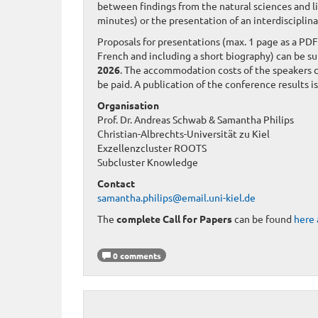
between findings from the natural sciences and li
minutes) or the presentation of an interdisciplina
Proposals for presentations (max. 1 page as a PD
French and including a short biography) can be s
2026
. The accommodation costs of the speakers ca
be paid. A publication of the conference results i
Organisation
Prof. Dr. Andreas Schwab & Samantha Philips
Christian-Albrechts-Universität zu Kiel
Exzellenzcluster ROOTS
Subcluster Knowledge
Contact
samantha.philips@email.uni-kiel.de
The
complete Call for Papers
can be found
here
0 comments