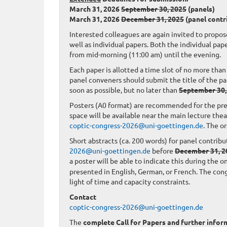
March 31, 2026
September 30, 2025
(panels)
March 31, 2026
December 31, 2025
(panel contri
Interested colleagues are again invited to propo
well as individual papers. Both the individual pape
from mid-morning (11:00 am) until the evening.
Each paper is allotted a time slot of no more tha
panel conveners should submit the title of the pa
soon as possible, but no later than
September 30,
Posters (A0 format) are recommended for the prese
space will be available near the main lecture thea
coptic-congress-2026@uni-goettingen.de
. The o
Short abstracts (ca. 200 words) for panel contribu
2026@uni-goettingen.de
before
December 31, 2
a poster will be able to indicate this during the 
presented in English, German, or French. The cong
light of time and capacity constraints.
Contact
coptic-congress-2026@uni-goettingen.de
The
complete Call for Papers and further infor