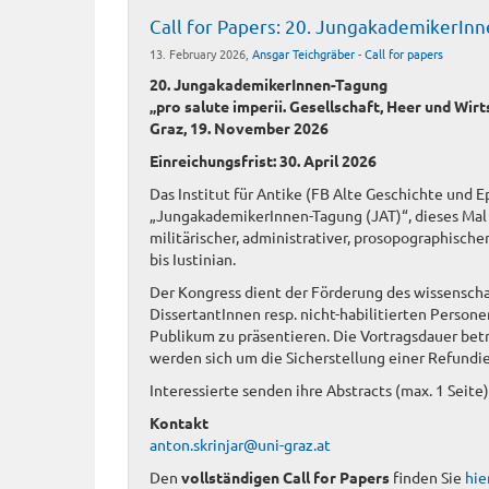
Call for Papers: 20. JungakademikerIn
13. February 2026,
Ansgar Teichgräber
-
Call for papers
20. JungakademikerInnen-Tagung
„pro salute imperii. Gesellschaft, Heer und Wir
Graz, 19. November 2026
Einreichungsfrist: 30. April 2026
Das Institut für Antike (FB Alte Geschichte und E
„JungakademikerInnen-Tagung (JAT)“, dieses Mal 
militärischer, administrativer, prosopographisch
bis Iustinian.
Der Kongress dient der Förderung des wissenscha
DissertantInnen resp. nicht-habilitierten Person
Publikum zu präsentieren. Die Vortragsdauer betr
werden sich um die Sicherstellung einer Refundi
Interessierte senden ihre Abstracts (max. 1 Seite
Kontakt
anton.skrinjar@uni-graz.at
Den
vollständigen Call for Papers
finden Sie
hie