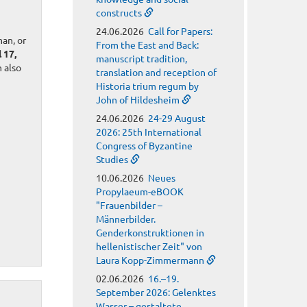
constructs
24.06.2026
Call for Papers:
an, or
From the East and Back:
l 17,
manuscript tradition,
 also
translation and reception of
Historia trium regum by
John of Hildesheim
24.06.2026
24-29 August
2026: 25th International
Congress of Byzantine
Studies
10.06.2026
Neues
Propylaeum-eBOOK
"Frauenbilder –
Männerbilder.
Genderkonstruktionen in
hellenistischer Zeit" von
Laura Kopp-Zimmermann
02.06.2026
16.–19.
September 2026: Gelenktes
Wasser – gestaltete