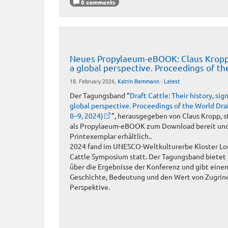
0 comments
Neues Propylaeum-eBOOK: Claus Kropp (Hr
a global perspective. Proceedings of t
18. February 2026,
Katrin Bemmann
-
Latest
Der Tagungsband “
Draft Cattle: Their history, sig
global perspective. Proceedings of the World Dr
8–9, 2024)
”, herausgegeben von Claus Kropp, s
als Propylaeum-eBOOK zum Download bereit und 
Printexemplar erhältlich..
2024 fand im UNESCO-Weltkulturerbe Kloster Lor
Cattle Symposium statt. Der Tagungsband bietet
über die Ergebnisse der Konferenz und gibt einen 
Geschichte, Bedeutung und den Wert von Zugrind
Perspektive.