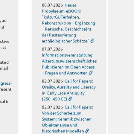
08.07.2026
Neues
Propylaeum-eBOOK:
"kulturGUTerhalten.
, as
Rekonstruktion – Ergänzung
ing
– Retusche. Geschichte(n)
der Restaurierung
archäologischer Schätze"
ective
e
, as
07.07.2026
Informationsveranstaltung:
Altertumswissenschaftliches
cated
Publizieren im Open Access
email
– Fragen und Antworten
02.07.2026
Call for Papers:
gress-
Orality, Aurality and Literacy
present
in ‘Early Late Antiquity’
(250–450 CE)
sal in
02.07.2026
Call for Papers:
Von der Scherbe zum
System: Keramik zwischen
Objektanalyse und
historischen Modellen