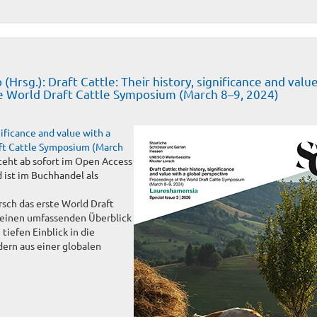
sg.): Draft Cattle: Their history, significance and valu
he World Draft Cattle Symposium (March 8–9, 2024)
nificance and value with a
aft Cattle Symposium (March
teht ab sofort im Open Access
ist im Buchhandel als
sch das erste World Draft
 einen umfassenden Überblick
tiefen Einblick in die
ern aus einer globalen