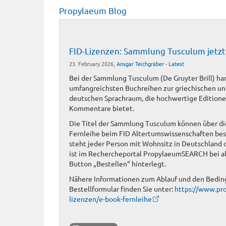
Propylaeum Blog
FID-Lizenzen: Sammlung Tusculum jetzt 
23. February 2026,
Ansgar Teichgräber
-
Latest
Bei der Sammlung Tusculum (De Gruyter Brill) han
umfangreichsten Buchreihen zur griechischen und
deutschen Sprachraum, die hochwertige Edition
Kommentare bietet.
Die Titel der Sammlung Tusculum können über die
Fernleihe beim FID Altertumswissenschaften bes
steht jeder Person mit Wohnsitz in Deutschland o
ist im Rechercheportal PropylaeumSEARCH bei al
Button „Bestellen“ hinterlegt.
Nähere Informationen zum Ablauf und den Bedin
Bestellformular finden Sie unter:
https://www.pro
lizenzen/e-book-fernleihe