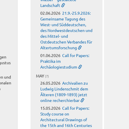
Landschaft
02.06.2026
21.9.-25.9.2026:
Gemeinsame Tagung des
West- und Süddeutschen,
des Nordwestdeutschen und
des Mittel- und
Ostdeutschen Verbandes für
Altertumsforschung
01.06.2026
Call for Papers:
agen
Praktika im
gustus
Archäologiestudium
MAY
(7)
en und
ionalen
26.05.2026
Archivalien zu
n
Ludwig Lindenschmit dem
Älteren (1809-1893) jetzt
online recherchierbar
15.05.2026
Call for Papers:
Study course on
Architectural Drawings of
the 15th and 16th Centuries