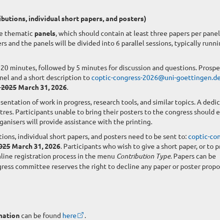
butions, individual short papers, and posters)
se thematic
panels
, which should contain at least three papers per panel
rs and the panels will be divided into 6 parallel sessions, typically runn
n 20 minutes, followed by 5 minutes for discussion and questions. Prosp
nel and a short description to
coptic-congress-2026@uni-goettingen.d
 2025
March 31, 2026
.
ntation of work in progress, research tools, and similar topics. A dedi
tres. Participants unable to bring their posters to the congress should 
rganisers will provide assistance with the printing.
tions, individual short papers, and posters need to be sent to:
coptic-con
025
March 31, 2026
. Participants who wish to give a short paper, or to 
online registration process in the menu
Contribution Type
. Papers can be
ress committee reserves the right to decline any paper or poster propo
mation
can be found
here
.