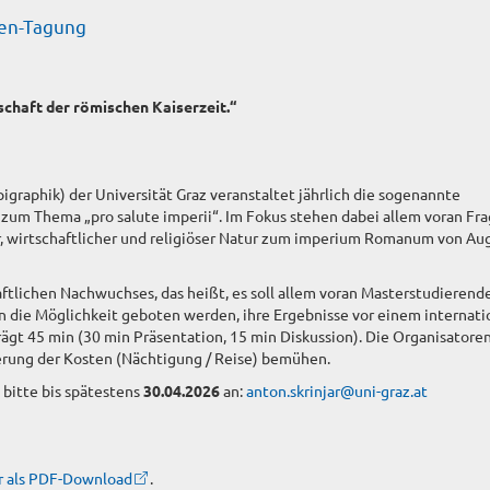
nen-Tagung
tschaft der römischen Kaiserzeit.“
pigraphik) der Universität Graz veranstaltet jährlich die sogenannte
zum Thema „pro salute imperii“. Im Fokus stehen dabei allem voran Fr
er, wirtschaftlicher und religiöser Natur zum imperium Romanum von Au
ftlichen Nachwuchses, das heißt, es soll allem voran Masterstudierend
en die Möglichkeit geboten werden, ihre Ergebnisse vor einem internat
ägt 45 min (30 min Präsentation, 15 min Diskussion). Die Organisatore
erung der Kosten (Nächtigung / Reise) bemühen.
) bitte bis spätestens
30.04.2026
an:
anton.skrinjar@uni-graz.at
r als PDF-Download
.