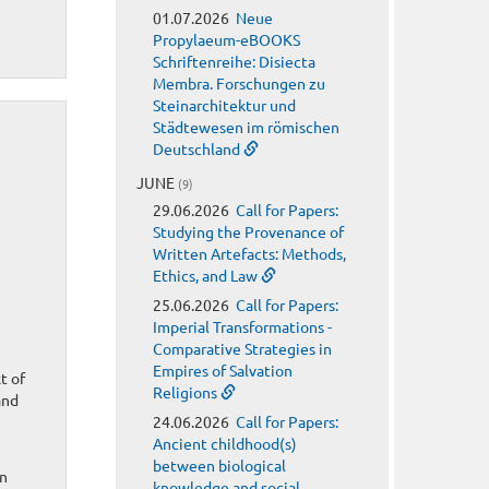
01.07.2026
Neue
Propylaeum-eBOOKS
Schriftenreihe: Disiecta
Membra. Forschungen zu
Steinarchitektur und
Städtewesen im römischen
Deutschland
JUNE
(9)
29.06.2026
Call for Papers:
Studying the Provenance of
Written Artefacts: Methods,
Ethics, and Law
25.06.2026
Call for Papers:
Imperial Transformations -
Comparative Strategies in
Empires of Salvation
t of
Religions
and
24.06.2026
Call for Papers:
Ancient childhood(s)
between biological
on
knowledge and social