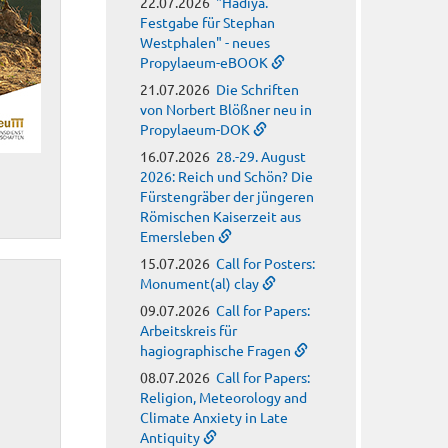
22.07.2026
"Hadiya.
Festgabe für Stephan
Westphalen" - neues
Propylaeum-eBOOK
21.07.2026
Die Schriften
von Norbert Blößner neu in
Propylaeum-DOK
16.07.2026
28.-29. August
2026: Reich und Schön? Die
Fürstengräber der jüngeren
Römischen Kaiserzeit aus
Emersleben
15.07.2026
Call for Posters:
Monument(al) clay
09.07.2026
Call for Papers:
Arbeitskreis für
hagiographische Fragen
08.07.2026
Call for Papers:
Religion, Meteorology and
Climate Anxiety in Late
Antiquity