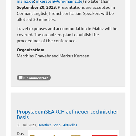
mainz.de
;
mkersten@uni-mainz.de
) no later than
September 20, 2023
. Presentations are accepted in
German, English, French, or Italian. Speakers will be
allotted 30 minutes.
Travel expenses and accommodation in Mainz will be
covered. The organizers plan to publish the
proceedings of the conference.
Organization:
Matthias Grawehr and Markus Kersten
0 Kommentare
PropylaeumSEARCH auf neuer technischer
Basis
05. Juli 2023,
Dorothée Grieb
-
Aktuelles
Das