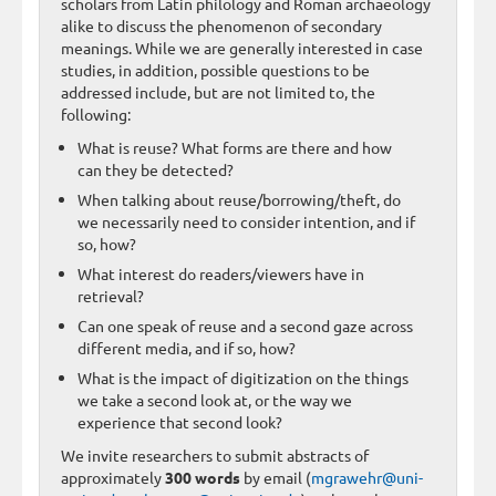
scholars from Latin philology and Roman archaeology
alike to discuss the phenomenon of secondary
meanings. While we are generally interested in case
studies, in addition, possible questions to be
addressed include, but are not limited to, the
following:
What is reuse? What forms are there and how
can they be detected?
When talking about reuse/borrowing/theft, do
we necessarily need to consider intention, and if
so, how?
What interest do readers/viewers have in
retrieval?
Can one speak of reuse and a second gaze across
different media, and if so, how?
What is the impact of digitization on the things
we take a second look at, or the way we
experience that second look?
We invite researchers to submit abstracts of
approximately
300 words
by email (
mgrawehr@uni-