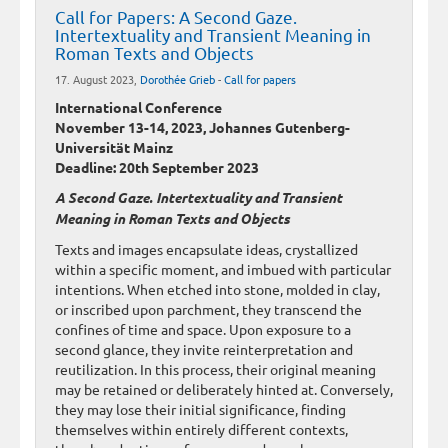
Call for Papers: A Second Gaze.
Intertextuality and Transient Meaning in
Roman Texts and Objects
17. August 2023,
Dorothée Grieb
-
Call for papers
International Conference
November 13-14, 2023, Johannes Gutenberg-
Universität Mainz
Deadline: 20th September 2023
A Second Gaze. Intertextuality and Transient
Meaning in Roman Texts and Objects
Texts and images encapsulate ideas, crystallized
within a specific moment, and imbued with particular
intentions. When etched into stone, molded in clay,
or inscribed upon parchment, they transcend the
confines of time and space. Upon exposure to a
second glance, they invite reinterpretation and
reutilization. In this process, their original meaning
may be retained or deliberately hinted at. Conversely,
they may lose their initial significance, finding
themselves within entirely different contexts,