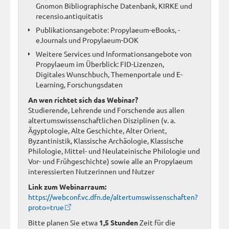
Gnomon Bibliographische Datenbank, KIRKE und
recensio.antiquitatis
Publikationsangebote: Propylaeum-eBooks, -
eJournals und Propylaeum-DOK
Weitere Services und Informationsangebote von
Propylaeum im Überblick: FID-Lizenzen,
Digitales Wunschbuch, Themenportale und E-
Learning, Forschungsdaten
An wen richtet sich das Webinar?
Studierende, Lehrende und Forschende aus allen
altertumswissenschaftlichen Disziplinen (v. a.
Ägyptologie, Alte Geschichte, Alter Orient,
Byzantinistik, Klassische Archäologie, Klassische
Philologie, Mittel- und Neulateinische Philologie und
Vor- und Frühgeschichte) sowie alle an Propylaeum
interessierten Nutzerinnen und Nutzer
Link zum Webinarraum:
https://webconf.vc.dfn.de/altertumswissenschaften?
proto=true
Bitte planen Sie etwa
1,5 Stunden
Zeit für die