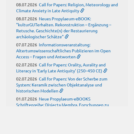
08.07.2026
Call for Papers: Religion, Meteorology and
Climate Anxiety in Late Antiquity
08.07.2026
Neues Propylaeum-eBOOK:
"kulturGUTerhalten. Rekonstruktion – Ergänzung –
Retusche. Geschichte(n) der Restaurierung
archäologischer Schätze"
07.07.2026
Informationsveranstaltung:
Altertumswissenschaftliches Publizieren im Open
Access – Fragen und Antworten
02.07.2026
Call for Papers: Orality, Aurality and
Literacy in ‘Early Late Antiquity’ (250–450 CE)
02.07.2026
Call for Papers: Von der Scherbe zum
System: Keramik zwischen Objektanalyse und
historischen Modellen
01.07.2026
Neue Propylaeum-eBOOKS
Schriftenreihe: Disiecta Membra. Forschungen zu
Steinarchitektur und Städtewesen im römischen
Deutschland
JUNI
(9)
29.06.2026
Call for Papers: Studying the Provenance