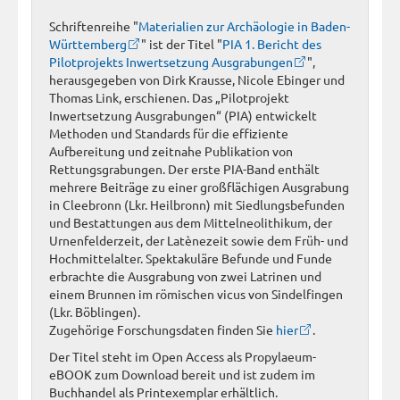
Schriftenreihe "
Materialien zur Archäologie in Baden-
Württemberg
" ist der Titel "
PIA 1. Bericht des
Pilotprojekts Inwertsetzung Ausgrabungen
",
herausgegeben von Dirk Krausse, Nicole Ebinger und
Thomas Link, erschienen. Das „Pilotprojekt
Inwertsetzung Ausgrabungen“ (PIA) entwickelt
Methoden und Standards für die effiziente
Aufbereitung und zeitnahe Publikation von
Rettungsgrabungen. Der erste PIA-Band enthält
mehrere Beiträge zu einer großflächigen Ausgrabung
in Cleebronn (Lkr. Heilbronn) mit Siedlungsbefunden
und Bestattungen aus dem Mittelneolithikum, der
Urnenfelderzeit, der Latènezeit sowie dem Früh- und
Hochmittelalter. Spektakuläre Befunde und Funde
erbrachte die Ausgrabung von zwei Latrinen und
einem Brunnen im römischen vicus von Sindelfingen
(Lkr. Böblingen).
Zugehörige Forschungsdaten finden Sie
hier
.
Der Titel steht im Open Access als Propylaeum-
eBOOK zum Download bereit und ist zudem im
Buchhandel als Printexemplar erhältlich.