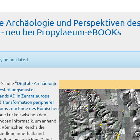
e Archäologie und Perspektiven de
ge - neu bei Propylaeum-eBOOKs
ay be outdated.
 Studie "
Digitale Archäologie
 Besiedlungsmuster
ends AD in Zentraleuropa.
d Transformation peripherer
icums zum Ende des Römischen
nde Lücke zwischen den
ndten Informatik, um anhand
s Römischen Reichs die
iedlung innerhalb und
zeit zu untersuchen. Dabei