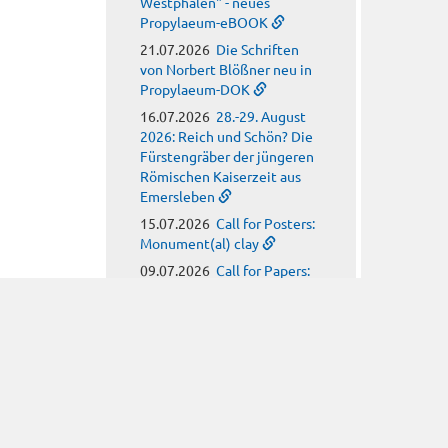
Westphalen" - neues
Propylaeum-eBOOK
21.07.2026
Die Schriften
von Norbert Blößner neu in
Propylaeum-DOK
16.07.2026
28.-29. August
2026: Reich und Schön? Die
Fürstengräber der jüngeren
Römischen Kaiserzeit aus
Emersleben
15.07.2026
Call for Posters:
Monument(al) clay
09.07.2026
Call for Papers:
Arbeitskreis für
hagiographische Fragen
08.07.2026
Call for Papers:
Religion, Meteorology and
Climate Anxiety in Late
Antiquity
08.07.2026
Neues
Propylaeum-eBOOK: