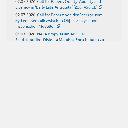
02.07.2026
Call for Papers: Orality, Aurality and
Literacy in ‘Early Late Antiquity’ (250–450 CE)
02.07.2026
Call for Papers: Von der Scherbe zum
System: Keramik zwischen Objektanalyse und
historischen Modellen
01.07.2026
Neue Propylaeum-eBOOKS
Schriftenreihe: Disiecta Membra. Forschungen zu
Steinarchitektur und Städtewesen im römischen
Deutschland
JUNI
(9)
29.06.2026
Call for Papers: Studying the Provenance
of Written Artefacts: Methods, Ethics, and Law
25.06.2026
Call for Papers: Imperial Transformations -
Comparative Strategies in Empires of Salvation
Religions
24.06.2026
Call for Papers: Antike Kindheit(en) im
Spannungsfeld von biologischem Wissen und sozialen
Konstrukten
24.06.2026
Call for Papers: From the East and Back:
manuscript tradition, translation and reception of