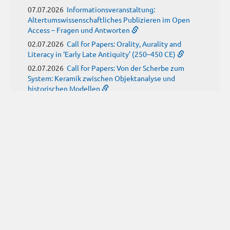
07.07.2026
Informationsveranstaltung:
Altertumswissenschaftliches Publizieren im Open
Access – Fragen und Antworten
02.07.2026
Call for Papers: Orality, Aurality and
Literacy in ‘Early Late Antiquity’ (250–450 CE)
02.07.2026
Call for Papers: Von der Scherbe zum
System: Keramik zwischen Objektanalyse und
historischen Modellen
01.07.2026
Neue Propylaeum-eBOOKS
Schriftenreihe: Disiecta Membra. Forschungen zu
Steinarchitektur und Städtewesen im römischen
Deutschland
JUNI
(9)
29.06.2026
Call for Papers: Studying the Provenance
of Written Artefacts: Methods, Ethics, and Law
25.06.2026
Call for Papers: Imperial Transformations -
Comparative Strategies in Empires of Salvation
Religions
24.06.2026
Call for Papers: Antike Kindheit(en) im