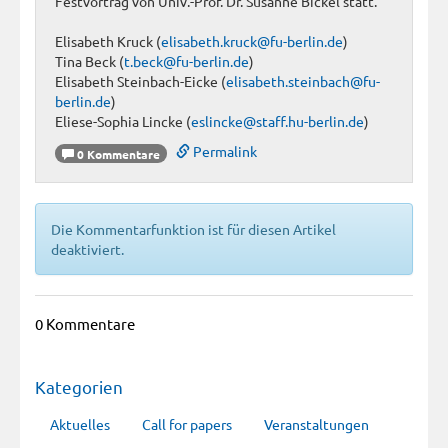
Festvortrag von Univ.-Prof. Dr. Susanne Bickel statt.
Elisabeth Kruck (
elisabeth.kruck@fu-berlin.de
)
Tina Beck (
t.beck@fu-berlin.de
)
Elisabeth Steinbach-Eicke (
elisabeth.steinbach@fu-
berlin.de
)
Eliese-Sophia Lincke (
eslincke@staff.hu-berlin.de
)
Permalink
0 Kommentare
Die Kommentarfunktion ist für diesen Artikel
deaktiviert.
0 Kommentare
Kategorien
Aktuelles
Call for papers
Veranstaltungen