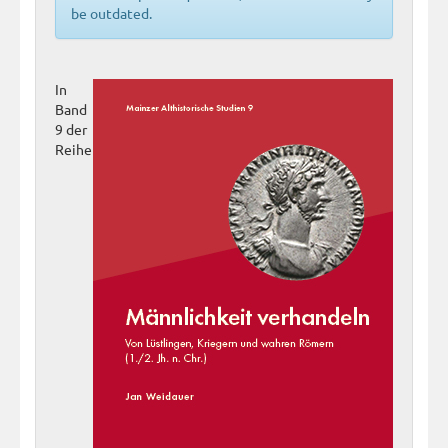
be outdated.
In
Band
9 der
Reihe