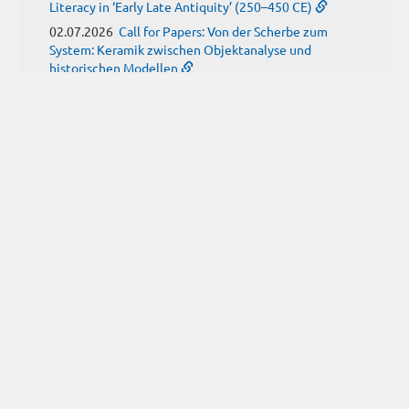
Literacy in ‘Early Late Antiquity’ (250–450 CE)
02.07.2026
Call for Papers: Von der Scherbe zum
System: Keramik zwischen Objektanalyse und
historischen Modellen
01.07.2026
Neue Propylaeum-eBOOKS
Schriftenreihe: Disiecta Membra. Forschungen zu
Steinarchitektur und Städtewesen im römischen
Deutschland
JUNI
(9)
29.06.2026
Call for Papers: Studying the Provenance
of Written Artefacts: Methods, Ethics, and Law
25.06.2026
Call for Papers: Imperial Transformations -
Comparative Strategies in Empires of Salvation
Religions
24.06.2026
Call for Papers: Antike Kindheit(en) im
Spannungsfeld von biologischem Wissen und sozialen
Konstrukten
24.06.2026
Call for Papers: From the East and Back:
manuscript tradition, translation and reception of
Historia trium regum by John of Hildesheim