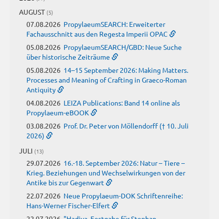
AUGUST
(5)
07.08.2026
PropylaeumSEARCH: Erweiterter
Fachausschnitt aus den Regesta Imperii OPAC
05.08.2026
PropylaeumSEARCH/GBD: Neue Suche
über historische Zeiträume
05.08.2026
14–15 September 2026: Making Matters.
Processes and Meaning of Crafting in Graeco-Roman
Antiquity
04.08.2026
LEIZA Publications: Band 14 online als
Propylaeum-eBOOK
03.08.2026
Prof. Dr. Peter von Möllendorff († 10. Juli
2026)
JULI
(13)
29.07.2026
16.-18. September 2026: Natur – Tiere –
Krieg. Beziehungen und Wechselwirkungen von der
Antike bis zur Gegenwart
22.07.2026
Neue Propylaeum-DOK Schriftenreihe:
Hans-Werner Fischer-Elfert
22.07.2026
"Hadiya. Festgabe für Stephan