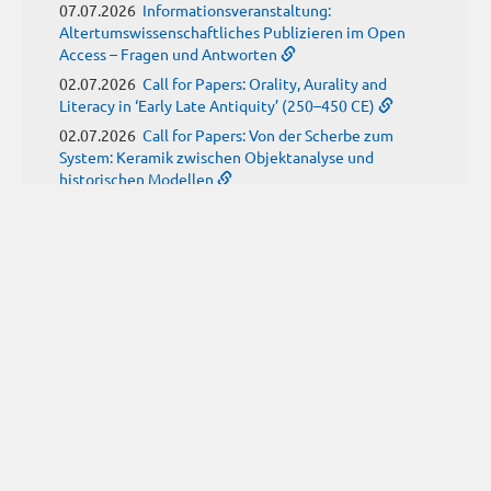
07.07.2026
Informationsveranstaltung:
Altertumswissenschaftliches Publizieren im Open
Access – Fragen und Antworten
02.07.2026
Call for Papers: Orality, Aurality and
Literacy in ‘Early Late Antiquity’ (250–450 CE)
02.07.2026
Call for Papers: Von der Scherbe zum
System: Keramik zwischen Objektanalyse und
historischen Modellen
01.07.2026
Neue Propylaeum-eBOOKS
Schriftenreihe: Disiecta Membra. Forschungen zu
Steinarchitektur und Städtewesen im römischen
Deutschland
JUNI
(9)
29.06.2026
Call for Papers: Studying the Provenance
of Written Artefacts: Methods, Ethics, and Law
25.06.2026
Call for Papers: Imperial Transformations -
Comparative Strategies in Empires of Salvation
Religions
24.06.2026
Call for Papers: Antike Kindheit(en) im
Spannungsfeld von biologischem Wissen und sozialen