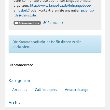
dann können Sie diese über unser Eingabeformular
ergänzen::
http://www.ianus-fdz.de/lehrangebote-
eingabe
oder kontaktieren Sie uns unter:
pr.ianus-
fdz@dainst.de
.
Permalink
0 Kommentare
Die Kommentarfunktion ist für diesen Artikel
deaktiviert.
0 Kommentare
Kategorien
Aktuelles
Call for papers
Veranstaltungen
Archiv