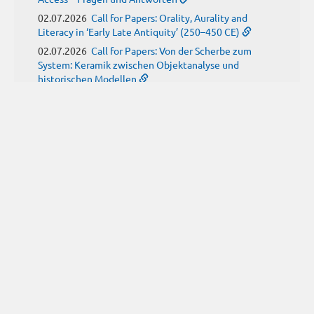
02.07.2026
Call for Papers: Orality, Aurality and
Literacy in ‘Early Late Antiquity’ (250–450 CE)
02.07.2026
Call for Papers: Von der Scherbe zum
System: Keramik zwischen Objektanalyse und
historischen Modellen
01.07.2026
Neue Propylaeum-eBOOKS
Schriftenreihe: Disiecta Membra. Forschungen zu
Steinarchitektur und Städtewesen im römischen
Deutschland
JUNI
(9)
29.06.2026
Call for Papers: Studying the Provenance
of Written Artefacts: Methods, Ethics, and Law
25.06.2026
Call for Papers: Imperial Transformations -
Comparative Strategies in Empires of Salvation
Religions
24.06.2026
Call for Papers: Antike Kindheit(en) im
Spannungsfeld von biologischem Wissen und sozialen
Konstrukten
24.06.2026
Call for Papers: From the East and Back: