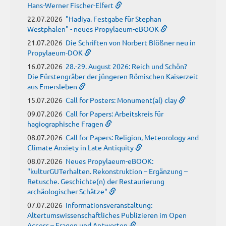
Hans-Werner Fischer-Elfert
22.07.2026
"Hadiya. Festgabe für Stephan
Westphalen" - neues Propylaeum-eBOOK
21.07.2026
Die Schriften von Norbert Blößner neu in
Propylaeum-DOK
16.07.2026
28.-29. August 2026: Reich und Schön?
Die Fürstengräber der jüngeren Römischen Kaiserzeit
aus Emersleben
15.07.2026
Call for Posters: Monument(al) clay
09.07.2026
Call for Papers: Arbeitskreis für
hagiographische Fragen
08.07.2026
Call for Papers: Religion, Meteorology and
Climate Anxiety in Late Antiquity
08.07.2026
Neues Propylaeum-eBOOK:
"kulturGUTerhalten. Rekonstruktion – Ergänzung –
Retusche. Geschichte(n) der Restaurierung
archäologischer Schätze"
07.07.2026
Informationsveranstaltung:
Altertumswissenschaftliches Publizieren im Open
Access – Fragen und Antworten