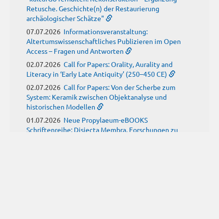
Retusche. Geschichte(n) der Restaurierung
archäologischer Schätze"
07.07.2026
Informationsveranstaltung:
Altertumswissenschaftliches Publizieren im Open
Access – Fragen und Antworten
02.07.2026
Call for Papers: Orality, Aurality and
Literacy in ‘Early Late Antiquity’ (250–450 CE)
02.07.2026
Call for Papers: Von der Scherbe zum
System: Keramik zwischen Objektanalyse und
historischen Modellen
01.07.2026
Neue Propylaeum-eBOOKS
Schriftenreihe: Disiecta Membra. Forschungen zu
Steinarchitektur und Städtewesen im römischen
Deutschland
JUNI
(9)
29.06.2026
Call for Papers: Studying the Provenance
of Written Artefacts: Methods, Ethics, and Law
25.06.2026
Call for Papers: Imperial Transformations -
Comparative Strategies in Empires of Salvation
Religions