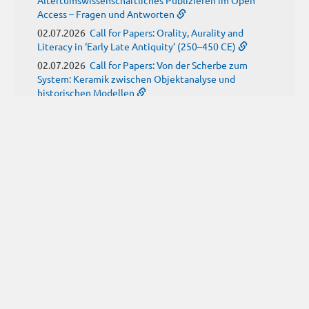
Access – Fragen und Antworten
02.07.2026
Call for Papers: Orality, Aurality and
Literacy in ‘Early Late Antiquity’ (250–450 CE)
02.07.2026
Call for Papers: Von der Scherbe zum
System: Keramik zwischen Objektanalyse und
historischen Modellen
01.07.2026
Neue Propylaeum-eBOOKS
Schriftenreihe: Disiecta Membra. Forschungen zu
Steinarchitektur und Städtewesen im römischen
Deutschland
JUNI
(9)
29.06.2026
Call for Papers: Studying the Provenance
of Written Artefacts: Methods, Ethics, and Law
25.06.2026
Call for Papers: Imperial Transformations -
Comparative Strategies in Empires of Salvation
Religions
24.06.2026
Call for Papers: Antike Kindheit(en) im
Spannungsfeld von biologischem Wissen und sozialen
Konstrukten