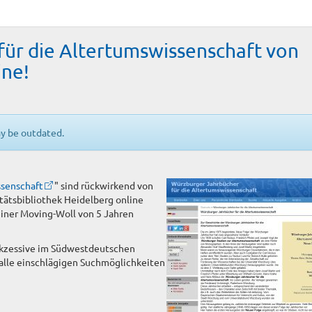
ür die Altertumswissenschaft von
ine!
ay be outdated.
ssenschaft
" sind rückwirkend von
tätsbibliothek Heidelberg online
einer Moving-Woll von 5 Jahren
sukzessive im Südwestdeutschen
 alle einschlägigen Suchmöglichkeiten