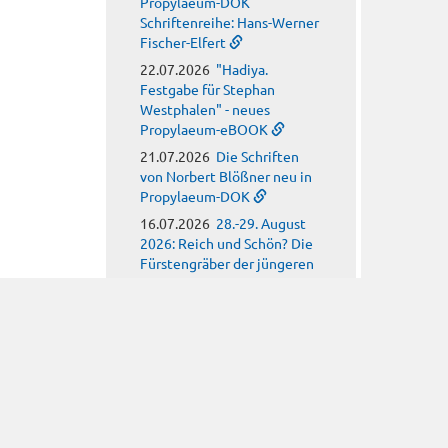
Propylaeum-DOK
Schriftenreihe: Hans-Werner
Fischer-Elfert
22.07.2026
"Hadiya.
Festgabe für Stephan
Westphalen" - neues
Propylaeum-eBOOK
21.07.2026
Die Schriften
von Norbert Blößner neu in
Propylaeum-DOK
16.07.2026
28.-29. August
2026: Reich und Schön? Die
Fürstengräber der jüngeren
Römischen Kaiserzeit aus
Emersleben
15.07.2026
Call for Posters:
Monument(al) clay
09.07.2026
Call for Papers:
Arbeitskreis für
hagiographische Fragen
08.07.2026
Call for Papers: