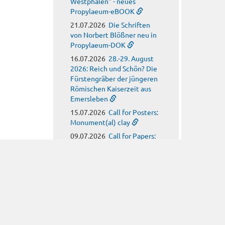
Westphalen" - neues
Propylaeum-eBOOK
21.07.2026
Die Schriften
von Norbert Blößner neu in
Propylaeum-DOK
16.07.2026
28.-29. August
2026: Reich und Schön? Die
Fürstengräber der jüngeren
Römischen Kaiserzeit aus
Emersleben
15.07.2026
Call for Posters:
Monument(al) clay
09.07.2026
Call for Papers:
Arbeitskreis für
hagiographische Fragen
08.07.2026
Call for Papers:
Religion, Meteorology and
Climate Anxiety in Late
Antiquity
08.07.2026
Neues
Propylaeum-eBOOK: