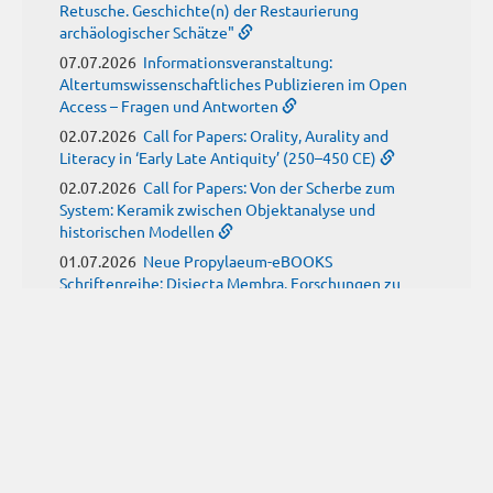
Retusche. Geschichte(n) der Restaurierung
archäologischer Schätze"
07.07.2026
Informationsveranstaltung:
Altertumswissenschaftliches Publizieren im Open
Access – Fragen und Antworten
02.07.2026
Call for Papers: Orality, Aurality and
Literacy in ‘Early Late Antiquity’ (250–450 CE)
02.07.2026
Call for Papers: Von der Scherbe zum
System: Keramik zwischen Objektanalyse und
historischen Modellen
01.07.2026
Neue Propylaeum-eBOOKS
Schriftenreihe: Disiecta Membra. Forschungen zu
Steinarchitektur und Städtewesen im römischen
Deutschland
JUNI
(9)
29.06.2026
Call for Papers: Studying the Provenance
of Written Artefacts: Methods, Ethics, and Law
25.06.2026
Call for Papers: Imperial Transformations -
Comparative Strategies in Empires of Salvation
Religions