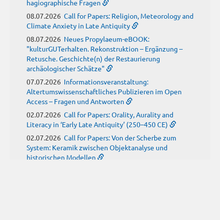
hagiographische Fragen
08.07.2026
Call for Papers: Religion, Meteorology and
Climate Anxiety in Late Antiquity
08.07.2026
Neues Propylaeum-eBOOK:
"kulturGUTerhalten. Rekonstruktion – Ergänzung –
Retusche. Geschichte(n) der Restaurierung
archäologischer Schätze"
07.07.2026
Informationsveranstaltung:
Altertumswissenschaftliches Publizieren im Open
Access – Fragen und Antworten
02.07.2026
Call for Papers: Orality, Aurality and
Literacy in ‘Early Late Antiquity’ (250–450 CE)
02.07.2026
Call for Papers: Von der Scherbe zum
System: Keramik zwischen Objektanalyse und
historischen Modellen
01.07.2026
Neue Propylaeum-eBOOKS
Schriftenreihe: Disiecta Membra. Forschungen zu
Steinarchitektur und Städtewesen im römischen
Deutschland
JUNI
(9)