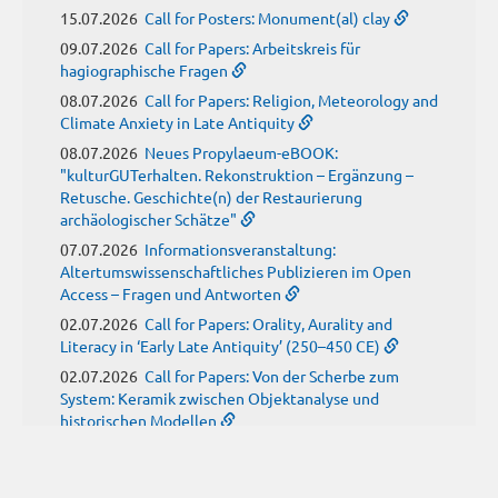
15.07.2026
Call for Posters: Monument(al) clay
09.07.2026
Call for Papers: Arbeitskreis für
hagiographische Fragen
08.07.2026
Call for Papers: Religion, Meteorology and
Climate Anxiety in Late Antiquity
08.07.2026
Neues Propylaeum-eBOOK:
"kulturGUTerhalten. Rekonstruktion – Ergänzung –
Retusche. Geschichte(n) der Restaurierung
archäologischer Schätze"
07.07.2026
Informationsveranstaltung:
Altertumswissenschaftliches Publizieren im Open
Access – Fragen und Antworten
02.07.2026
Call for Papers: Orality, Aurality and
Literacy in ‘Early Late Antiquity’ (250–450 CE)
02.07.2026
Call for Papers: Von der Scherbe zum
System: Keramik zwischen Objektanalyse und
historischen Modellen
01.07.2026
Neue Propylaeum-eBOOKS
Schriftenreihe: Disiecta Membra. Forschungen zu
Steinarchitektur und Städtewesen im römischen