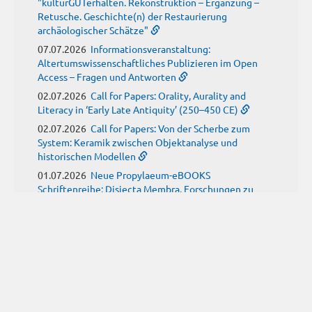
"kulturGUTerhalten. Rekonstruktion – Ergänzung –
Retusche. Geschichte(n) der Restaurierung
archäologischer Schätze"
07.07.2026
Informationsveranstaltung:
Altertumswissenschaftliches Publizieren im Open
Access – Fragen und Antworten
02.07.2026
Call for Papers: Orality, Aurality and
Literacy in ‘Early Late Antiquity’ (250–450 CE)
02.07.2026
Call for Papers: Von der Scherbe zum
System: Keramik zwischen Objektanalyse und
historischen Modellen
01.07.2026
Neue Propylaeum-eBOOKS
Schriftenreihe: Disiecta Membra. Forschungen zu
Steinarchitektur und Städtewesen im römischen
Deutschland
JUNI
(9)
29.06.2026
Call for Papers: Studying the Provenance
of Written Artefacts: Methods, Ethics, and Law
25.06.2026
Call for Papers: Imperial Transformations -
Comparative Strategies in Empires of Salvation