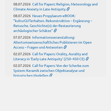
08.07.2026
Call for Papers: Religion, Meteorology and
Climate Anxiety in Late Antiquity
08.07.2026
Neues Propylaeum-eBOOK:
"kulturGUTerhalten. Rekonstruktion – Ergänzung –
Retusche. Geschichte(n) der Restaurierung
archäologischer Schätze"
07.07.2026
Informationsveranstaltung:
Altertumswissenschaftliches Publizieren im Open
Access – Fragen und Antworten
02.07.2026
Call for Papers: Orality, Aurality and
Literacy in ‘Early Late Antiquity’ (250–450 CE)
02.07.2026
Call for Papers: Von der Scherbe zum
System: Keramik zwischen Objektanalyse und
historischen Modellen
01.07.2026
Neue Propylaeum-eBOOKS
Schriftenreihe: Disiecta Membra. Forschungen zu
Steinarchitektur und Städtewesen im römischen
Deutschland
JUNI
(9)
29.06.2026
Call for Papers: Studying the Provenance