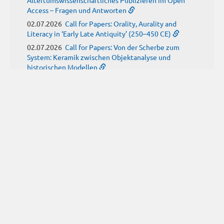
Access – Fragen und Antworten
02.07.2026
Call for Papers: Orality, Aurality and
Literacy in ‘Early Late Antiquity’ (250–450 CE)
02.07.2026
Call for Papers: Von der Scherbe zum
System: Keramik zwischen Objektanalyse und
historischen Modellen
01.07.2026
Neue Propylaeum-eBOOKS
Schriftenreihe: Disiecta Membra. Forschungen zu
Steinarchitektur und Städtewesen im römischen
Deutschland
JUNI
(9)
29.06.2026
Call for Papers: Studying the Provenance
of Written Artefacts: Methods, Ethics, and Law
25.06.2026
Call for Papers: Imperial Transformations -
Comparative Strategies in Empires of Salvation
Religions
24.06.2026
Call for Papers: Antike Kindheit(en) im
Spannungsfeld von biologischem Wissen und sozialen
Konstrukten