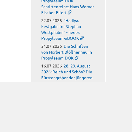
Propylaeum-DOK
Schriftenreihe: Hans-Werner
Fischer-Elfert
22.07.2026
"Hadiya.
Festgabe für Stephan
Westphalen" - neues
Propylaeum-eBOOK
21.07.2026
Die Schriften
von Norbert Blößner neu in
Propylaeum-DOK
16.07.2026
28.-29. August
2026: Reich und Schön? Die
Fürstengräber der jüngeren
Römischen Kaiserzeit aus
Emersleben
15.07.2026
Call for Posters:
Monument(al) clay
09.07.2026
Call for Papers:
Arbeitskreis für
hagiographische Fragen
08.07.2026
Call for Papers: