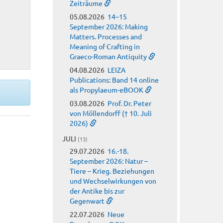
Zeiträume
05.08.2026
14–15
September 2026: Making
Matters. Processes and
Meaning of Crafting in
Graeco-Roman Antiquity
04.08.2026
LEIZA
Publications: Band 14 online
als Propylaeum-eBOOK
03.08.2026
Prof. Dr. Peter
von Möllendorff († 10. Juli
2026)
JULI
(13)
29.07.2026
16.-18.
September 2026: Natur –
Tiere – Krieg. Beziehungen
und Wechselwirkungen von
der Antike bis zur
Gegenwart
22.07.2026
Neue