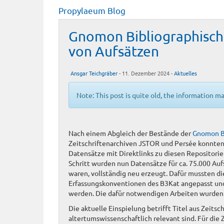
Propylaeum Blog
Gnomon Bibliographisch
von Aufsätzen
Ansgar Teichgräber
- 11. Dezember 2024 -
Aktuelles
Note: This post is quite old, the information m
Nach einem Abgleich der Bestände der
Gnomon B
Zeitschriftenarchiven JSTOR und Persée konnten 
Datensätze mit Direktlinks zu diesen Repositori
Schritt wurden nun Datensätze für ca. 75.000 Aufs
waren, vollständig neu erzeugt. Dafür mussten d
Erfassungskonventionen des B3Kat angepasst und 
werden. Die dafür notwendigen Arbeiten wurden du
Die aktuelle Einspielung betrifft Titel aus Zeitsch
altertumswissenschaftlich relevant sind. Für die 