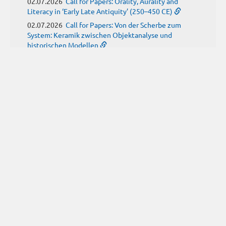
02.07.2026
Call for Papers: Orality, Aurality and
Literacy in ‘Early Late Antiquity’ (250–450 CE)
02.07.2026
Call for Papers: Von der Scherbe zum
System: Keramik zwischen Objektanalyse und
historischen Modellen
01.07.2026
Neue Propylaeum-eBOOKS
Schriftenreihe: Disiecta Membra. Forschungen zu
Steinarchitektur und Städtewesen im römischen
Deutschland
JUNI
(9)
29.06.2026
Call for Papers: Studying the Provenance
of Written Artefacts: Methods, Ethics, and Law
25.06.2026
Call for Papers: Imperial Transformations -
Comparative Strategies in Empires of Salvation
Religions
24.06.2026
Call for Papers: Antike Kindheit(en) im
Spannungsfeld von biologischem Wissen und sozialen
Konstrukten
24.06.2026
Call for Papers: From the East and Back:
manuscript tradition, translation and reception of