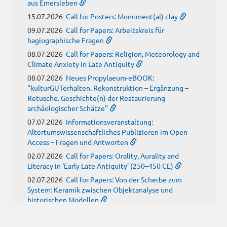
aus Emersleben
15.07.2026
Call for Posters: Monument(al) clay
09.07.2026
Call for Papers: Arbeitskreis für
hagiographische Fragen
08.07.2026
Call for Papers: Religion, Meteorology and
Climate Anxiety in Late Antiquity
08.07.2026
Neues Propylaeum-eBOOK:
"kulturGUTerhalten. Rekonstruktion – Ergänzung –
Retusche. Geschichte(n) der Restaurierung
archäologischer Schätze"
07.07.2026
Informationsveranstaltung:
Altertumswissenschaftliches Publizieren im Open
Access – Fragen und Antworten
02.07.2026
Call for Papers: Orality, Aurality and
Literacy in ‘Early Late Antiquity’ (250–450 CE)
02.07.2026
Call for Papers: Von der Scherbe zum
System: Keramik zwischen Objektanalyse und
historischen Modellen
01.07.2026
Neue Propylaeum-eBOOKS
Schriftenreihe: Disiecta Membra. Forschungen zu